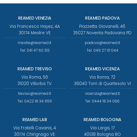
REAMED VENEZIA
REAMED PADOVA
Via Francesco Hayez, 4A
Piazzetta Giovanelli, 46
30174 Mestre VE
35027 Noventa Padovana PD
mestre@reamed.it
padova@reamed.it
Tel. 041 47 60 313
Tel. 049 27 01 044
REAMED TREVISO
REAMED VICENZA
Via Roma, 56
Via Roma, 72
31020 Villorba TV
36040 Torri di Quartesolo VI
treviso@reamed.it
vicenza@reamed.it
Tel. 0422 18 34 655
Tel. 0444 18 34 066
REAMED LAB
REAMED BOLOGNA
Via Fratelli Cavanis, 4
Via Larga, 17
30174 Chirignago VE
40138 Bologna BO