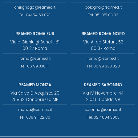
chirignago@reamed.it
bologna@reamed.it
Tel. 041 54 63 073
Tel. 051 051 03 03
REAMED ROMA EUR
REAMED ROMA NORD
Viale Gianluigi Bonelli, 81
Via A. de Stefani, 52
00127 Roma
00137 Roma
roma@reamed.it
roma@reamed.it
Tel. 06 99 336 111
Tel. 06 99 330 320
REAMED MONZA
REAMED SARONNO
Via Salvo D’Acquisto, 29
Via IV Novembre, 44
20863 Concorezzo MB
21040 Uboldo VA
monza@reamed.it
saronno@reamed.it
Tel. 039 911 22 80
Tel. 02 4004 3003