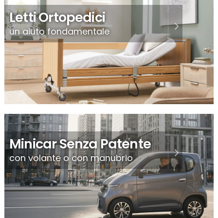
Letti Ortopedici
un aiuto fondamentale
Minicar Senza Patente
con volante o con manubrio