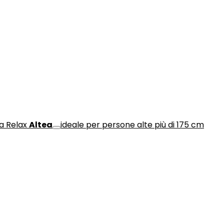
a Relax
Altea
ideale per persone alte più di 175 cm