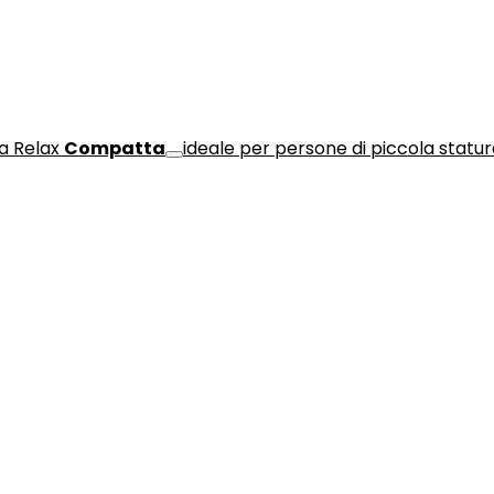
a Relax
Compatta
ideale per persone di piccola statu