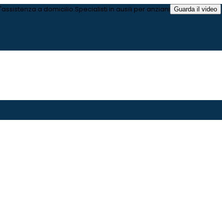
l'assistenza a domicilio.
Specialisti in ausili per anziani
Guarda il video