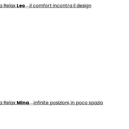
a Relax
Leo
il comfort incontra il design
a Relax
Mina
infinite posizioni, in poco spazio