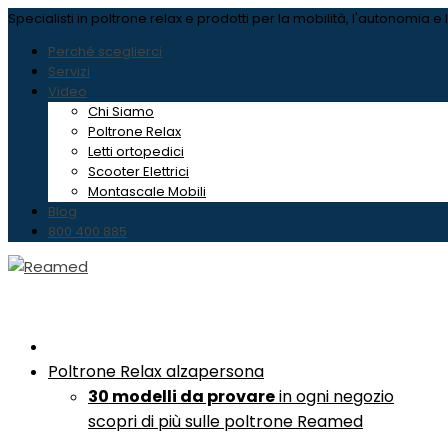
Specialisti in poltrone relax
e prodotti per la mobilità, l'autonomia e 
Perché sceglierci
Servizi
Video
Chi Siamo
Poltrone Relax
Letti ortopedici
Scooter Elettrici
Montascale Mobili
Blog
800 400 885
Poltrone Relax
alzapersona
30 modelli da provare
in ogni negozio
scopri di più sulle poltrone Reamed