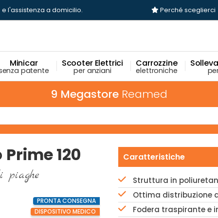
 e l'assistenza a domicilio.
Perché sceglierci
Minicar
Scooter Elettrici
Carrozzine
Sollevat
senza patente
per anziani
elettroniche
per
9 Megastore
Reamed
o
Prime 120
Caratteristiche
i piaghe
Struttura in poliureta
Ottima distribuzione 
PRONTA CONSEGNA
Fodera traspirante e 
DISPOSITIVO MEDICO