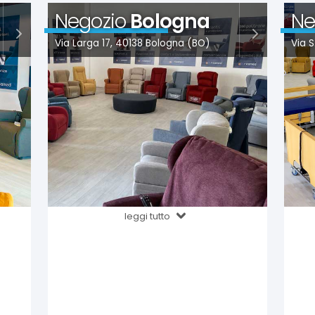
Negozio
Bologna
Ne
Via Larga 17, 40138 Bologna (BO)
Via 
leggi tutto