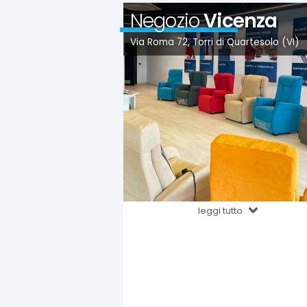
Negozio
Vicenza
Via Roma 72, Torri di Quartesolo (VI)
leggi tutto