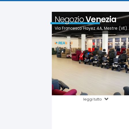
Negozio
Venezia
Via Francesco Hayez 4A, Mestre (VE)
leggi tutto