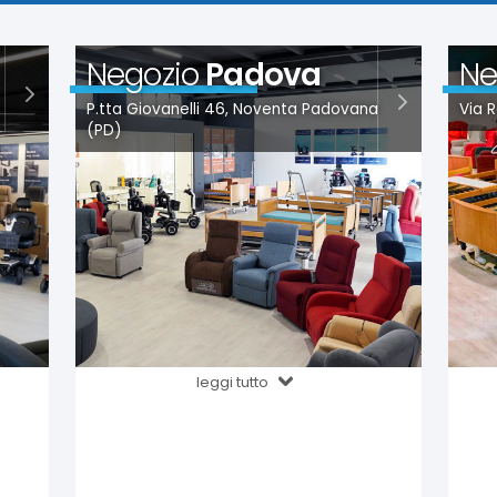
Negozio
Padova
Ne
P.tta Giovanelli 46, Noventa Padovana
Via R
(PD)
leggi tutto