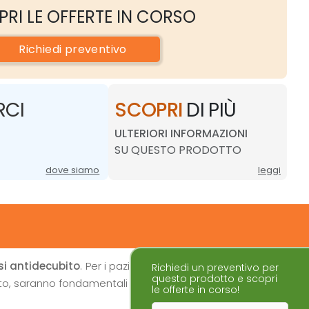
PRI LE OFFERTE IN CORSO
Richiedi
preventivo
RCI
SCOPRI
DI PIÙ
ULTERIORI INFORMAZIONI
SU QUESTO PRODOTTO
dove siamo
leggi
i antidecubito
. Per i pazienti alettati, i continui cambi di
Richiedi un preventivo per
questo prodotto e scopri
bito, saranno fondamentali nella prevenzione dei danni da
le offerte in corso!