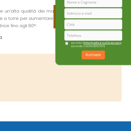
 un’alta qualità dei materiali ad un prezzo contenuto.
ne a torre per aumentare il comfort e garantire un valido
ice fino agli 80°.
a
.
Accetto l'
informativa sulla privacy
secondo il GDPR 2016/679.
Richiedi