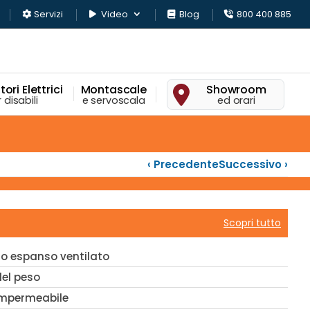
Servizi
Video
Blog
800 400 885
ori Elettrici
Montascale
Showroom
 disabili
e servoscala
ed orari
‹ Precedente
Successivo ›
Scopri tutto
no espanso ventilato
del peso
impermeabile