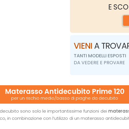
E SCO
VIENI
A TROVA
TANTI MODELLI ESPOSTI
DA VEDERE E PROVARE
Materasso Antidecubito Prime 120
per un rischio medio/basso di piaghe da decubito
decubito sono solo le importantissime funzioni dei
materass
trico, in combinazione con l’utilizzo di un materasso antidecu