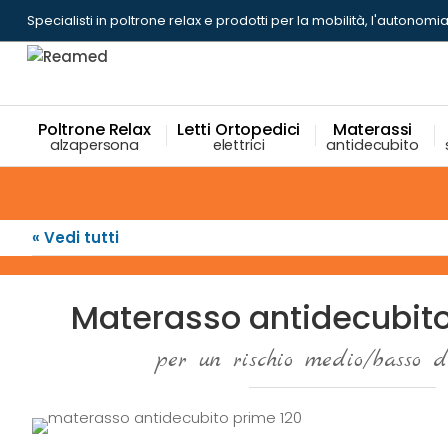
Specialisti in poltrone relax
e prodotti per la mobilità, l'autonomia
Poltrone Relax
Letti Ortopedici
Materassi
alzapersona
elettrici
antidecubito
« Vedi tutti
Materasso antidecubit
per un rischio medio/basso d