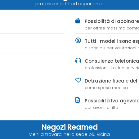
professionalità ed esperienza
Possibilità di abbinar
per offrire massimo comfo
Tutti i modelli sono es
disponibili per valutazioni
Consulenza telefonic
professionisti al tuo serviz
Detrazione fiscale del
come spesa medica
Possibilità Iva agevo
per aventi diritto
Negozi Reamed
vieni a trovarci nella sede più vicina