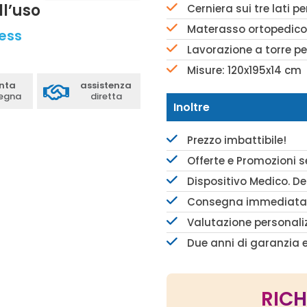
ll’uso
Cerniera sui tre lati pe
Materasso ortopedico
ress
Lavorazione a torre p
Misure: 120x195x14 cm
nta
assistenza
egna
diretta
Inoltre
Prezzo imbattibile!
Offerte e Promozioni 
Dispositivo Medico. De
Consegna immediat
Valutazione personali
Due anni di garanzia 
RICH