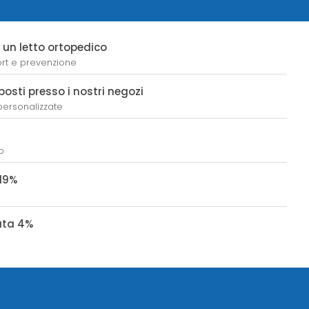
e un letto ortopedico
rt e prevenzione
posti presso i nostri negozi
 personalizzate
a
io
 19%
lata 4%