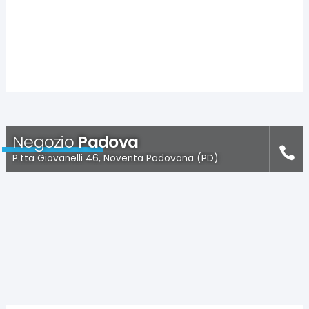
Negozio
Padova
P.tta Giovanelli 46, Noventa Padovana (PD)