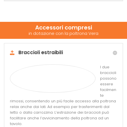
Accessori compresi
in dotazione con la poltrona Vera
Braccioli estraibili
I due
braccioli
possono
essere
facilmen
te
rimossi, consentendo un più facile accesso alla poltrona
relax anche dai lati. Ad esempio per trasferimenti dal
letto o dalla carrozzina. L’estrazione dei braccioli può
facilitare anche l’avvicinamento della poltrona ad un
tavolo.