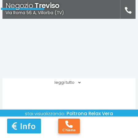
Negozio
Treviso
Via Roma 56 A, Villorba (TV)
leggi tutto
stai visualizzando:
Poltrona Relax
Vera
Info
Chiama