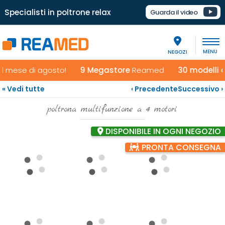
Specialisti in poltrone relax
Guarda il video
NEGOZI
 mese di agosto!
9 Megastore
Reamed
30 modelli da p
Poltrona reclinabile
Vera
« Vedi tutte
‹ Precedente
Successivo ›
poltrona multifunzione a 4 motori
DISPONIBILE IN OGNI NEGOZIO
PRONTA CONSEGNA