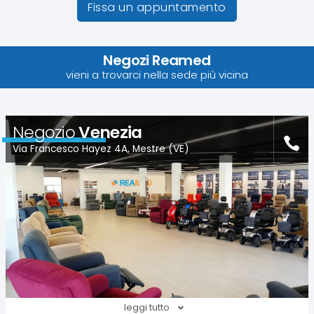
Fissa un appuntamento
Negozi Reamed
vieni a trovarci nella sede più vicina
Negozio
Venezia
Via Francesco Hayez 4A, Mestre (VE)
leggi tutto