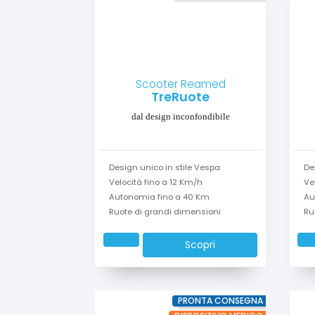
Scooter Reamed
TreRuote
dal design inconfondibile
Design unico in stile Vespa
De
Velocità fino a 12 Km/h
Ve
Autonomia fino a 40 Km
Au
Ruote di grandi dimensioni
Ru
Scopri
PRONTA CONSEGNA