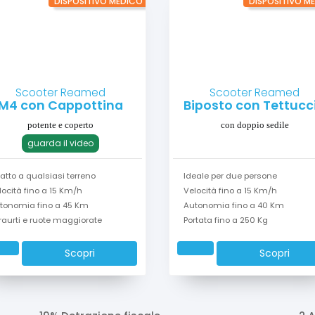
DISPOSITIVO MEDICO
DISPOSITIVO M
Scooter Reamed
Scooter Reamed
M4 con Cappottina
Biposto con Tettucc
potente e coperto
con doppio sedile
guarda il video
atto a qualsiasi terreno
Ideale per due persone
locità fino a 15 Km/h
Velocità fino a 15 Km/h
tonomia fino a 45 Km
Autonomia fino a 40 Km
raurti e ruote maggiorate
Portata fino a 250 Kg
Scopri
Scopri