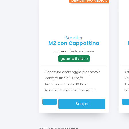
DISPOSITIVO MEDICO
Scooter
M2 con Cappottina
chiusa anche lateralmente
guarda il video
Copertura antipioggia pieghevole
Ad
Velocità fino a 10 Km/h
Ve
Autonomia fino a 30 Km
Au
4 ammortizzatori indipendenti
Pa
Scopri