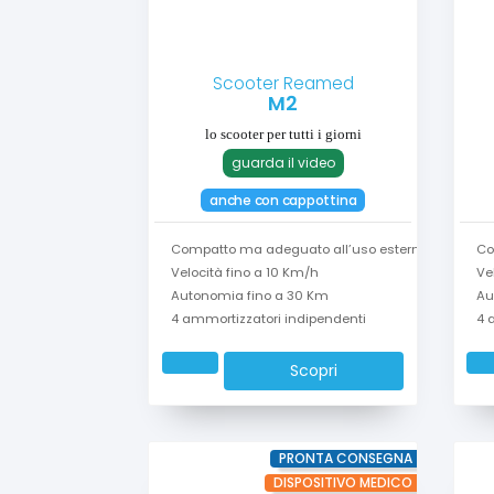
Scooter Reamed
M2
lo scooter per tutti i giorni
guarda il video
anche con cappottina
Compatto ma adeguato all’uso esterno
Co
Velocità fino a 10 Km/h
Ve
Autonomia fino a 30 Km
Au
4 ammortizzatori indipendenti
4 
Scopri
PRONTA CONSEGNA
DISPOSITIVO MEDICO