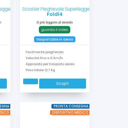
leggero
Scooter Pieghevole Superleggero
Foldi4
e
il più leggero al mondo
guarda il video
trasportabile in aereo
Facilmente pieghevole
Velocità fino a 6 Km/h
Approvato per trasporto aereo
Peso totale 12.7 Kg
Scopri
EGNA
PRONTA CONSEGNA
EDICO
DISPOSITIVO MEDICO