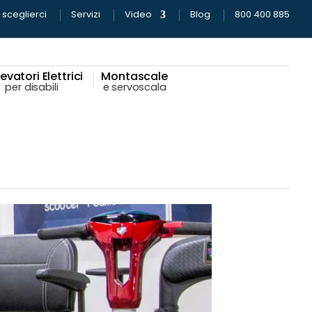
sceglierci
Servizi
Video
Blog
800 400 885
evatori Elettrici
Montascale
per disabili
e servoscala