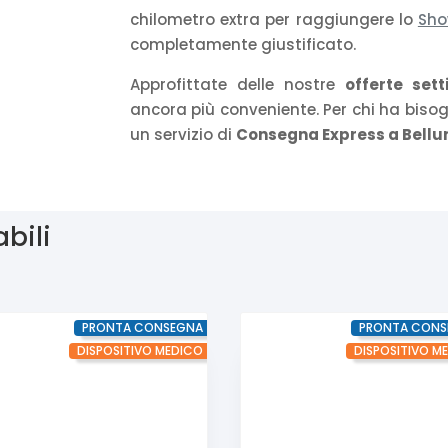
chilometro extra per raggiungere lo
Sh
completamente giustificato.
Approfittate delle nostre
offerte sett
ancora più conveniente. Per chi ha biso
un servizio di
Consegna Express a Bellun
abili
PRONTA CONSEGNA
PRONTA CONS
DISPOSITIVO MEDICO
DISPOSITIVO M