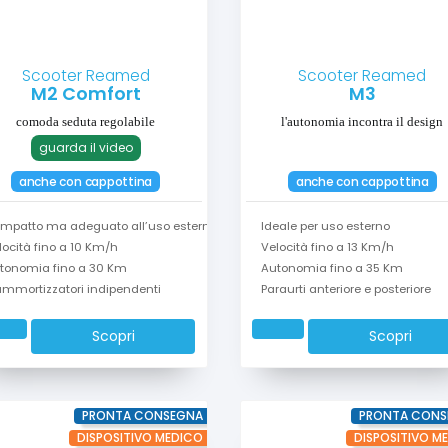
Scooter Reamed
Scooter Reamed
M2 Comfort
M3
comoda seduta regolabile
l'autonomia incontra il design
guarda il video
anche con cappottina
anche con cappottina
mpatto ma adeguato all’uso esterno
Ideale per uso esterno
locità fino a 10 Km/h
Velocità fino a 13 Km/h
tonomia fino a 30 Km
Autonomia fino a 35 Km
ammortizzatori indipendenti
Paraurti anteriore e posteriore
Scopri
Scopri
PRONTA CONSEGNA
PRONTA CONS
DISPOSITIVO MEDICO
DISPOSITIVO M