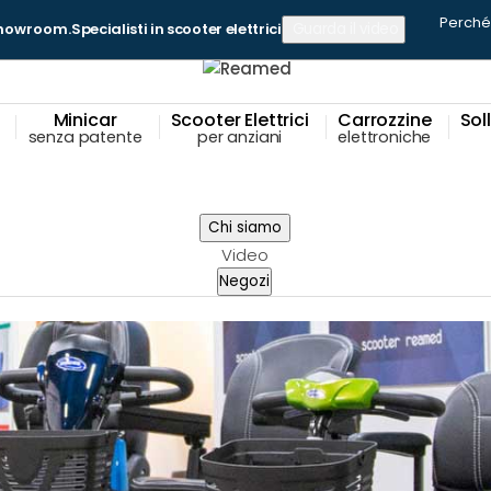
Perché 
 showroom
.
Specialisti in scooter elettrici
Guarda il video
Minicar
Scooter Elettrici
Carrozzine
Soll
senza patente
per anziani
elettroniche
Chi siamo
Video
Negozi