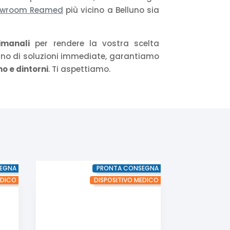
owroom Reamed
più vicino a Belluno sia
imanali
per rendere la vostra scelta
gno di soluzioni immediate, garantiamo
o e dintorni
. Ti aspettiamo.
EGNA
PRONTA CONSEGNA
EDICO
DISPOSITIVO MEDICO