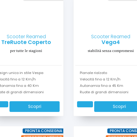
Scooter Reamed
Scooter Reamed
TreRuote Coperto
Vega4
per tutte le stagioni
stabilità senza compromessi
sign unico in stile Vespa
Pianale rialzato
locità fino a 12 Km/h
Velocità fino a 12 Km/h
tonomia fino a 40 Km
Autonomia fino a 45 Km
ote di grandi dimensioni
Ruote di grandi dimensioni
Scopri
Scopri
PRONTA CONSEGNA
PRONTA CONS