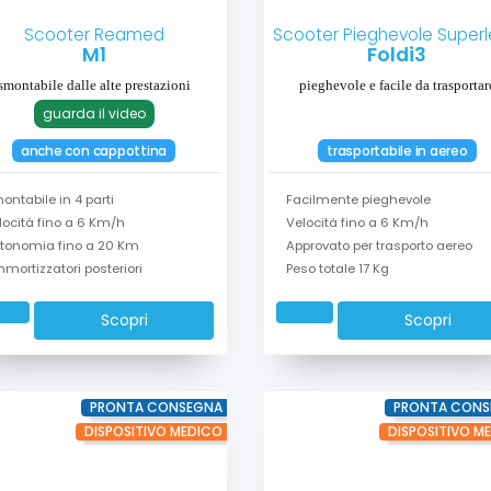
Scooter Reamed
Scooter Pieghevole Super
M1
Foldi3
smontabile dalle alte prestazioni
pieghevole e facile da trasportar
guarda il video
anche con cappottina
trasportabile in aereo
ontabile in 4 parti
Facilmente pieghevole
locità fino a 6 Km/h
Velocità fino a 6 Km/h
tonomia fino a 20 Km
Approvato per trasporto aereo
mortizzatori posteriori
Peso totale 17 Kg
Scopri
Scopri
PRONTA CONSEGNA
PRONTA CONS
DISPOSITIVO MEDICO
DISPOSITIVO M