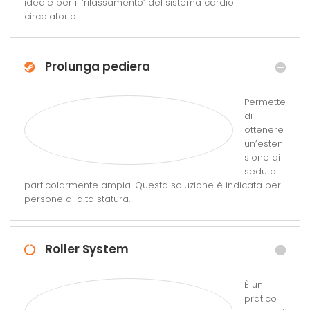
ideale per il ‘rilassamento’ del sistema cardio
circolatorio.
Prolunga pediera
Permette
di
ottenere
un’esten
sione di
seduta
particolarmente ampia. Questa soluzione è indicata per
persone di alta statura.
Roller System
È un
pratico