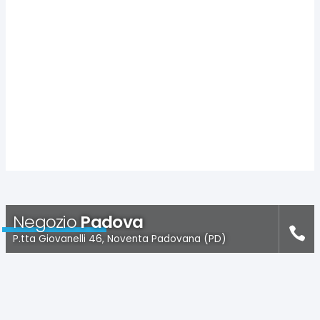
Negozio
Padova
P.tta Giovanelli 46, Noventa Padovana (PD)