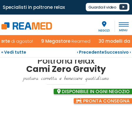
Specialisti in poltrone relax
Guarda il video
NEGOZI
e
di agosto!
9 Megastore
Reamed
30 modelli da pro
« Vedi tutte
‹ Precedente
Successivo ›
Poltrona relax
Cami Zero Gravity
postura corretta e benessere quotidiano
DISPONIBILE IN OGNI NEGOZIO
PRONTA CONSEGNA