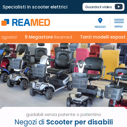
Specialisti in scooter elettrici
Guarda il video
NEGOZI
to!
9 Megastore
Reamed
Tanti modelli esposti
in ogni
guidabili senza patente o patentino
Negozi di
Scooter per disabili