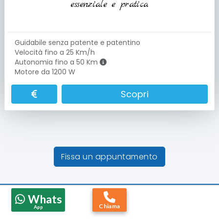
essenziale e pratica
Guidabile senza patente e patentino
Velocità fino a 25 Km/h
Autonomia fino a 50 Km
Motore da 1200 W
Scopri
Fissa un appuntamento
Negozi Reamed – Trova la Sede Più Vicina
Whats
Scopri la nostra selezione di scooter per disabili
Chiama
App