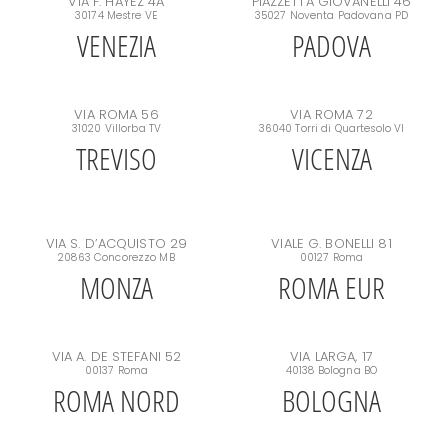
VIA F. HAYEZ 4A
PIAZZETTA GIOVANELLI 46
30174 Mestre VE
35027 Noventa Padovana PD
VENEZIA
PADOVA
VIA ROMA 56
VIA ROMA 72
31020 Villorba TV
36040 Torri di Quartesolo VI
TREVISO
VICENZA
VIA S. D’ACQUISTO 29
VIALE G. BONELLI 81
20863 Concorezzo MB
00127 Roma
MONZA
ROMA EUR
VIA A. DE STEFANI 52
VIA LARGA, 17
00137 Roma
40138 Bologna BO
ROMA NORD
BOLOGNA