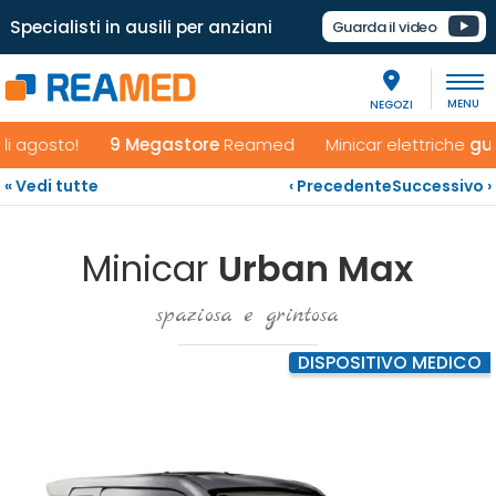
Specialisti in ausili per anziani
Guarda il video
NEGOZI
osto!
9 Megastore
Reamed Minicar elettriche
guidabili
« Vedi tutte
‹ Precedente
Successivo ›
Minicar
Urban Max
spaziosa e grintosa
DISPOSITIVO MEDICO