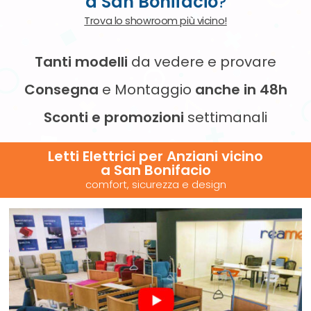
a San Bonifacio
?
Trova lo showroom più vicino!
Tanti modelli
da vedere e provare
Consegna
e Montaggio
anche in 48h
Sconti e promozioni
settimanali
Letti Elettrici per Anziani vicino
a San Bonifacio
comfort, sicurezza e design