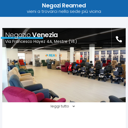
Negozi Reamed
vieni a trovarci nella sede più vicina
Negozio
Venezia
Via Francesco Hayez 4A, Mestre (VE)
leggi tutto