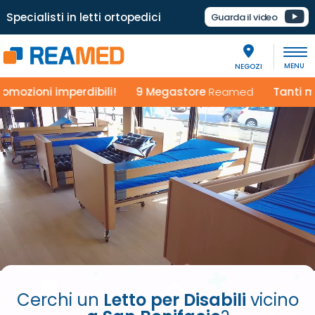
Specialisti in letti ortopedici
Guarda il video
NEGOZI
 imperdibili!
9 Megastore
Reamed
Tanti modelli e
Cerchi un
Letto per Disabili
vicino