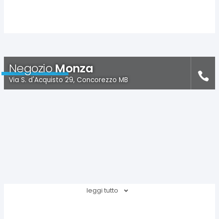
Negozio
Monza
Via S. d'Acquisto 29, Concorezzo MB
leggi tutto