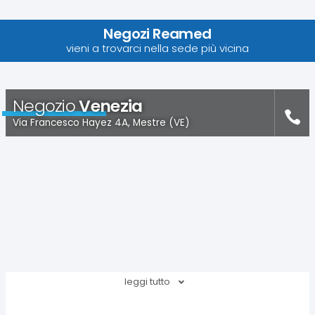
Negozi Reamed
vieni a trovarci nella sede più vicina
Negozio
Venezia
Via Francesco Hayez 4A, Mestre (VE)
leggi tutto