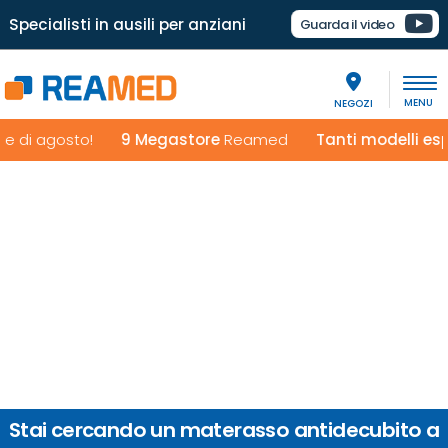
Specialisti in ausili per anziani
Guarda il video
NEGOZI
 di agosto!
9 Megastore
Reamed
Tanti modelli espost
Stai cercando un materasso antidecubito a