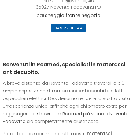
Piazzetta Giovanelli, 46
35027 Noventa Padovana PD
parcheggio fronte negozio
049 27 01 044
Benvenuti in Reamed, specialisti in materassi
antidecubito.
A breve distanza da Noventa Padovana troverai la più
ampia esposizione di
materassi antidecubito
e letti
ospedalieri elettrici. Desideriamo rendere la vostra visita
un’esperienza unica, affinché ogni chilometro extra per
raggiungere lo
showroom Reamed più vicino a Noventa
Padovana
sia completamente giustificato.
Potrai toccare con mano tutti i nostri
materassi