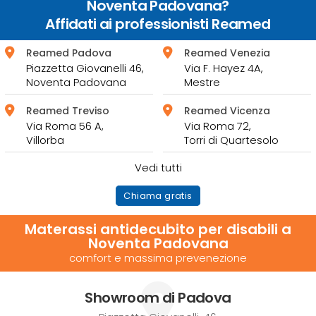
Noventa Padovana?
Affidati ai professionisti Reamed
Reamed Padova
Reamed Venezia
Piazzetta Giovanelli 46,
Via F. Hayez 4A,
Noventa Padovana
Mestre
Reamed Treviso
Reamed Vicenza
Via Roma 56 A,
Via Roma 72,
Villorba
Torri di Quartesolo
Vedi tutti
Chiama gratis
Materassi antidecubito per disabili a
Noventa Padovana
comfort e massima prevenezione
Showroom di Padova