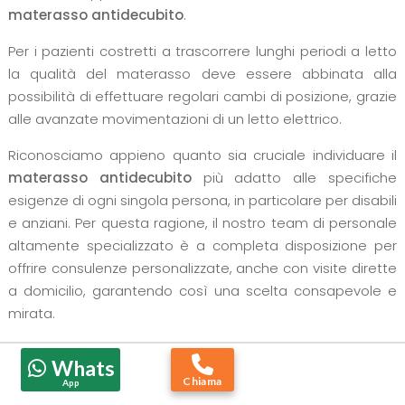
materasso antidecubito
.
Per i pazienti costretti a trascorrere lunghi periodi a letto
la qualità del materasso deve essere abbinata alla
possibilità di effettuare regolari cambi di posizione, grazie
alle avanzate movimentazioni di un letto elettrico.
Riconosciamo appieno quanto sia cruciale individuare il
materasso antidecubito
più adatto alle specifiche
esigenze di ogni singola persona, in particolare per disabili
e anziani. Per questa ragione, il nostro team di personale
altamente specializzato è a completa disposizione per
offrire consulenze personalizzate, anche con visite dirette
a domicilio, garantendo così una scelta consapevole e
mirata.
Siamo lieti di mettere a disposizione la nostra
esperienza
Whats
e professionalità
per rispondere a tutte le vostre
Chiama
App
domande e fornirvi ulteriori dettagli. Non esitate a