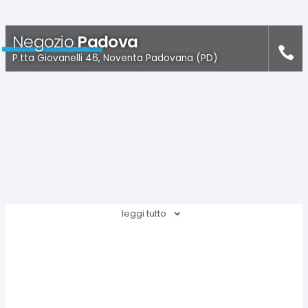
Negozio
Padova
P.tta Giovanelli 46, Noventa Padovana (PD)
leggi tutto