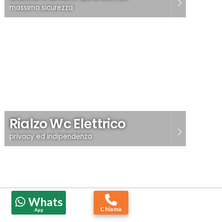
massima sicurezza
Rialzo Wc Elettrico
privacy ed indipendenza
Whats
Chiama
App