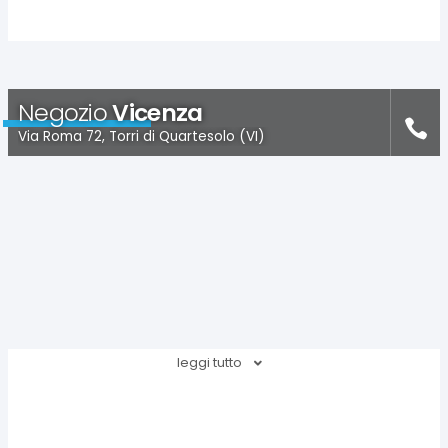
Negozio
Vicenza
Via Roma 72, Torri di Quartesolo (VI)
leggi tutto