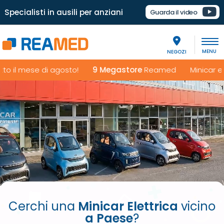
Specialisti in ausili per anziani
Guarda il video
NEGOZI
 il mese di agosto!
9 Megastore
Reamed Minicar elettri
Cerchi una
Minicar Elettrica
vicino
a Paese
?