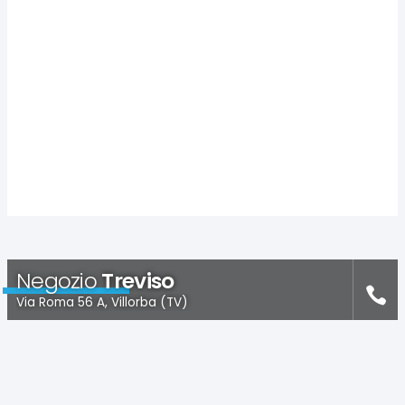
Negozio
Treviso
Via Roma 56 A, Villorba (TV)