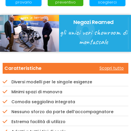
provarlo
preventivo
sceglierci
Negozi Reamed
gli unici veri showroom di
montascale
Caratteristiche
Scopri tutto
Diversi modelli per le singole esigenze
Minimi spazi di manovra
Comoda seggiolina integrata
Nessuno sforzo da parte dell’accompagnatore
Estrema facilità di utilizzo