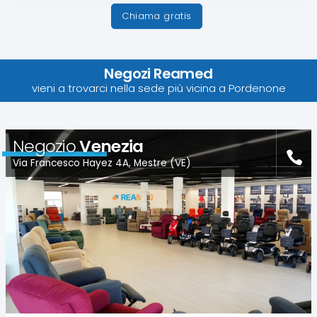
Chiama gratis
Negozi Reamed
vieni a trovarci nella sede più vicina a Pordenone
Negozio
Venezia
Via Francesco Hayez 4A, Mestre (VE)