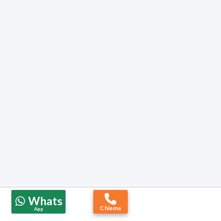
Whats
Chiama
App
Prodotti Reamed