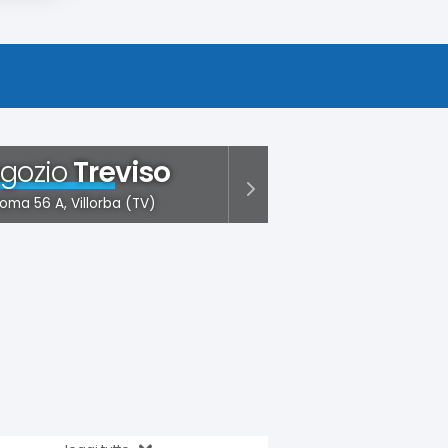
gozio
Treviso
oma 56 A, Villorba (TV)