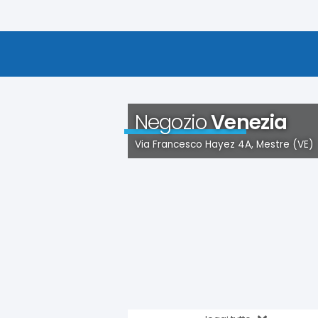
Negozio
Venezia
Via Francesco Hayez 4A, Mestre (VE)