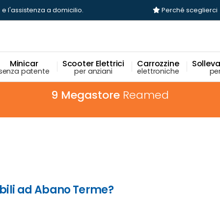
 e l'assistenza a domicilio.
Perché sceglierci
Minicar
Scooter Elettrici
Carrozzine
Sollevat
senza patente
per anziani
elettroniche
per
9 Megastore
Reamed
bili ad Abano Terme?