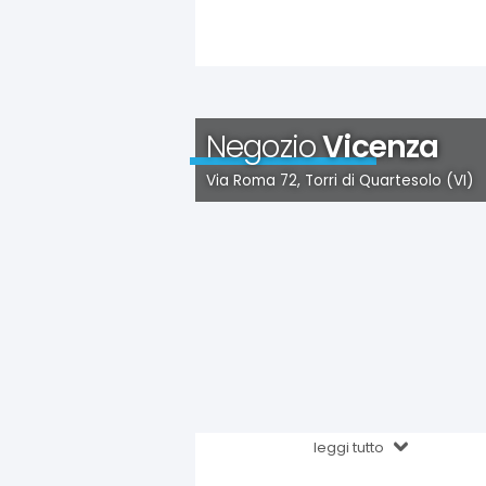
Negozio
Vicenza
Via Roma 72, Torri di Quartesolo (VI)
leggi tutto