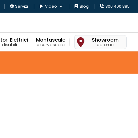
Servizi
Video
Blog
800 400 885
ori Elettrici
Montascale
Showroom
 disabili
e servoscala
ed orari