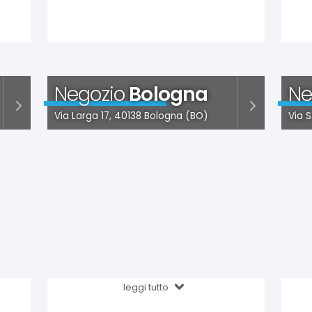
Negozio
Bologna
Ne
Via Larga 17, 40138 Bologna (BO)
Via 
leggi tutto