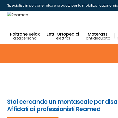
Specialisti in poltrone relax
e prodotti per la mobilità, l'autonomia
Poltrone Relax
Letti Ortopedici
Materassi
alzapersona
elettrici
antidecubito
Stai cercando un montascale per disa
Affidati ai professionisti Reamed