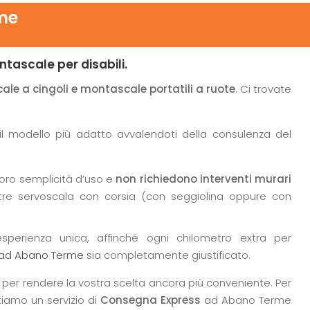
me
ntascale per disabili.
le a cingoli e montascale portatili a ruote
. Ci trovate
il modello più adatto avvalendoti della consulenza del
loro semplicità d’uso e
non richiedono interventi murari
ltre servoscala con corsia (con seggiolina oppure con
esperienza unica, affinché ogni chilometro extra per
 ad Abano Terme
sia completamente giustificato.
per rendere la vostra scelta ancora più conveniente. Per
tiamo un servizio di
Consegna Express
ad Abano Terme