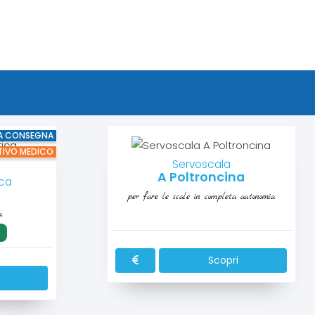
A CONSEGNA
TIVO MEDICO
Servoscala
A Poltroncina
ica
per fare le scale in completa autonomia
a
Scopri