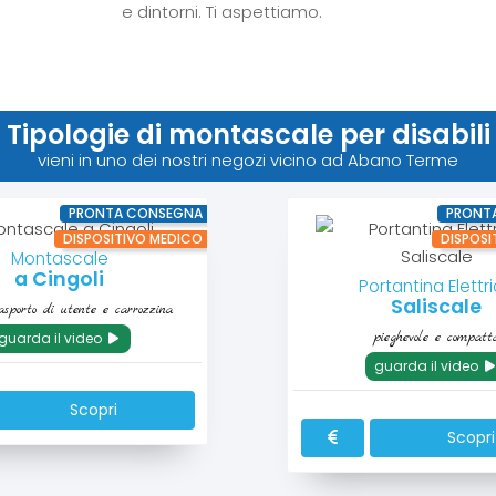
e dintorni. Ti aspettiamo.
Tipologie di montascale per disabili
vieni in uno dei nostri negozi vicino ad Abano Terme
PRONTA CONSEGNA
PRONT
DISPOSITIVO MEDICO
DISPOSI
Montascale
a Cingoli
Portantina Elettr
Saliscale
asporto di utente e carrozzina
pieghevole e compatt
guarda il video
guarda il video
Scopri
Scopri