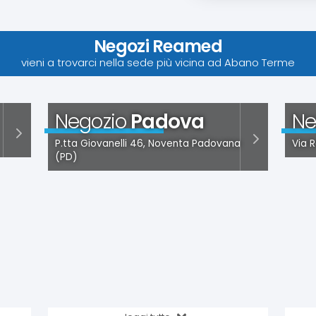
Negozi Reamed
vieni a trovarci nella sede più vicina ad Abano Terme
Negozio
Padova
Ne
P.tta Giovanelli 46, Noventa Padovana
Via R
(PD)