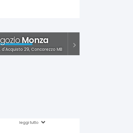
gozio
Monza
S. d'Acquisto 29, Concorezzo MB
leggi tutto