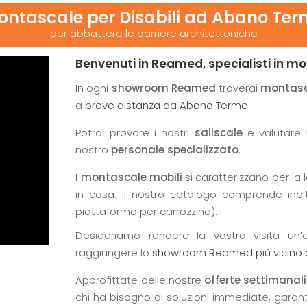
ontascale per Disabili ad Abano Ter
per abbattere le barriere architettoniche
Benvenuti in Reamed, specialisti in mo
In ogni
showroom Reamed
troverai
montasca
a
breve distanza da Abano Terme
.
Potrai provare i nostri
saliscale
e valutare 
nostro
personale specializzato
.
I
montascale mobili
si caratterizzano per la 
in casa. Il nostro catalogo comprende ino
piattaforma per carrozzine).
Desideriamo rendere la vostra visita un’
raggiungere lo
showroom Reamed più vicino
Approfittate delle nostre
offerte settimanali
chi ha bisogno di soluzioni immediate, garan