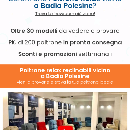
a Badia Polesine
?
Trova lo showroom più vicino!
Oltre 30 modelli
da vedere e provare
Più di 200 poltrone
in pronta consegna
Sconti e promozioni
settimanali
Poltrone relax reclinabili vicino
a Badia Polesine
vieni a provarle e trova la tua poltrona ideale