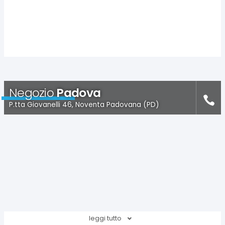
Negozio
Padova
P.tta Giovanelli 46, Noventa Padovana (PD)
leggi tutto