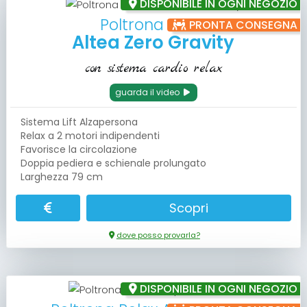
DISPONIBILE IN OGNI NEGOZIO
Poltrona Relax
PRONTA CONSEGNA
Altea Zero Gravity
con sistema cardio relax
guarda il video
Sistema Lift Alzapersona
Relax a 2 motori indipendenti
Favorisce la circolazione
Doppia pediera e schienale prolungato
Larghezza 79 cm
Scopri
dove posso provarla?
DISPONIBILE IN OGNI NEGOZIO