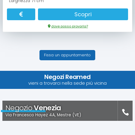
Larghezza 71 cm
Scopri
dove posso provarla?
Fissa un appuntamento
Negozi Reamed
vieni a trovarci nella sede più vicina
Negozio
Venezia
Via Francesco Hayez 4A, Mestre (VE)