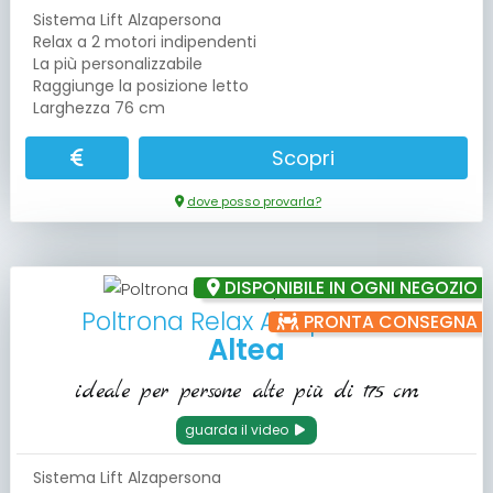
Sistema Lift Alzapersona
Relax a 2 motori indipendenti
La più personalizzabile
Raggiunge la posizione letto
Larghezza 76 cm
Scopri
dove posso provarla?
DISPONIBILE IN OGNI NEGOZIO
Poltrona Relax Alzapersona
PRONTA CONSEGNA
Altea
ideale per persone alte più di 175 cm
guarda il video
Sistema Lift Alzapersona