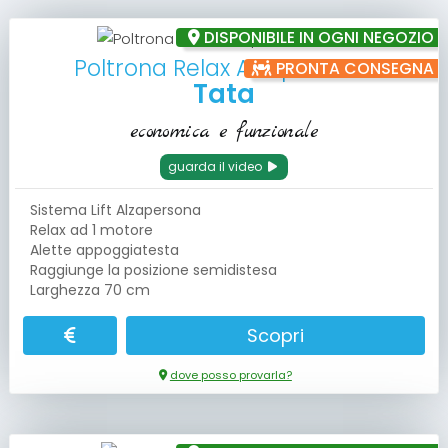
DISPONIBILE IN OGNI NEGOZIO
Poltrona Relax Alzapersona
PRONTA CONSEGNA
Tata
economica e funzionale
guarda il video
Sistema Lift Alzapersona
Relax ad 1 motore
Alette appoggiatesta
Raggiunge la posizione semidistesa
Larghezza 70 cm
Scopri
dove posso provarla?