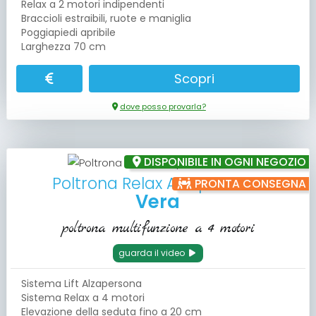
Relax a 2 motori indipendenti
Braccioli estraibili, ruote e maniglia
Poggiapiedi apribile
Larghezza 70 cm
Scopri
dove posso provarla?
DISPONIBILE IN OGNI NEGOZIO
Poltrona Relax Alzapersona
PRONTA CONSEGNA
Vera
poltrona multifunzione a 4 motori
guarda il video
Sistema Lift Alzapersona
Sistema Relax a 4 motori
Elevazione della seduta fino a 20 cm