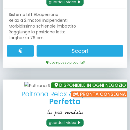
guarda il video
Sistema Lift Alzapersona
Relax a 2 motori indipendenti
Morbidissimo schienale imbottito
Raggiunge la posizione letto
Larghezza 76 cm
Scopri
dove posso provarla?
DISPONIBILE IN OGNI NEGOZIO
Poltrona Relax Alzapersona
PRONTA CONSEGNA
Perfetta
la più venduta
guarda il video