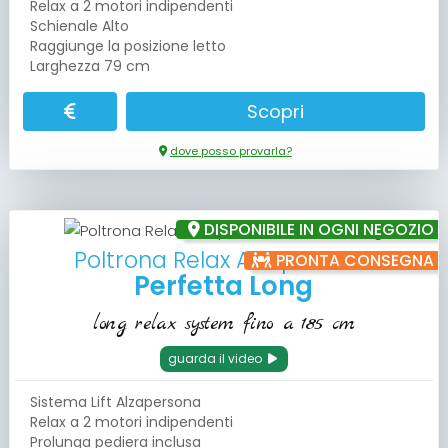
Relax a 2 motori indipendenti
Schienale Alto
Raggiunge la posizione letto
Larghezza 79 cm
Scopri
dove posso provarla?
DISPONIBILE IN OGNI NEGOZIO
Poltrona Relax Alzapersona
PRONTA CONSEGNA
Perfetta Long
long relax system fino a 185 cm
guarda il video
Sistema Lift Alzapersona
Relax a 2 motori indipendenti
Prolunga pediera inclusa