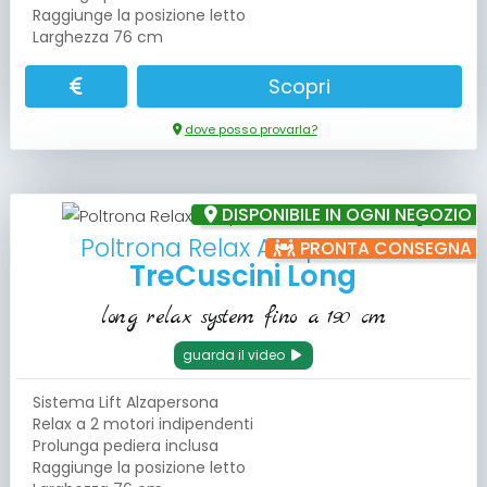
Raggiunge la posizione letto
Larghezza 76 cm
Scopri
dove posso provarla?
DISPONIBILE IN OGNI NEGOZIO
Poltrona Relax Alzapersona
PRONTA CONSEGNA
TreCuscini Long
long relax system fino a 190 cm
guarda il video
Sistema Lift Alzapersona
Relax a 2 motori indipendenti
Prolunga pediera inclusa
Raggiunge la posizione letto