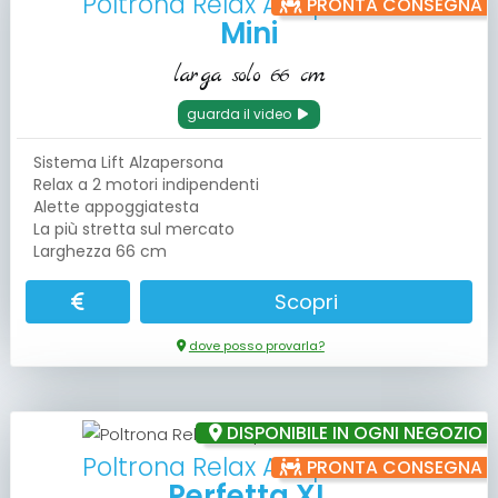
Poltrona Relax Alzapersona
PRONTA CONSEGNA
Mini
larga solo 66 cm
guarda il video
Sistema Lift Alzapersona
Relax a 2 motori indipendenti
Alette appoggiatesta
La più stretta sul mercato
Larghezza 66 cm
Scopri
dove posso provarla?
DISPONIBILE IN OGNI NEGOZIO
Poltrona Relax Alzapersona
PRONTA CONSEGNA
Perfetta XL