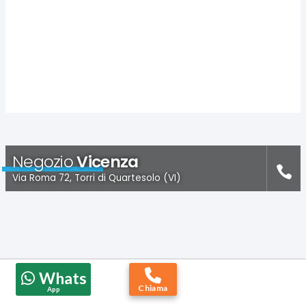
Negozio
Vicenza
Via Roma 72, Torri di Quartesolo (VI)
Whats
Chiama
App