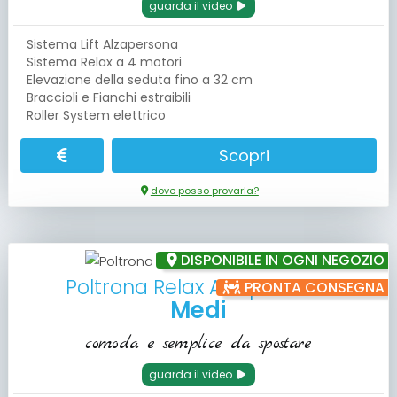
guarda il video
Sistema Lift Alzapersona
Sistema Relax a 4 motori
Elevazione della seduta fino a 32 cm
Braccioli e Fianchi estraibili
Roller System elettrico
Scopri
dove posso provarla?
DISPONIBILE IN OGNI NEGOZIO
Poltrona Relax Alzapersona
PRONTA CONSEGNA
Medi
comoda e semplice da spostare
guarda il video