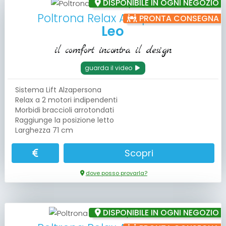
DISPONIBILE IN OGNI NEGOZIO
Poltrona Relax Alzapersona
PRONTA CONSEGNA
Leo
il comfort incontra il design
guarda il video
Sistema Lift Alzapersona
Relax a 2 motori indipendenti
Morbidi braccioli arrotondati
Raggiunge la posizione letto
Larghezza 71 cm
Scopri
dove posso provarla?
DISPONIBILE IN OGNI NEGOZIO