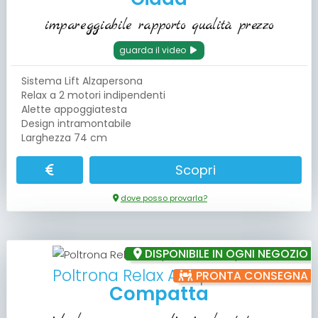
impareggiabile rapporto qualità prezzo
guarda il video
Sistema Lift Alzapersona
Relax a 2 motori indipendenti
Alette appoggiatesta
Design intramontabile
Larghezza 74 cm
Scopri
dove posso provarla?
DISPONIBILE IN OGNI NEGOZIO
Poltrona Relax Alzapersona
PRONTA CONSEGNA
Compatta