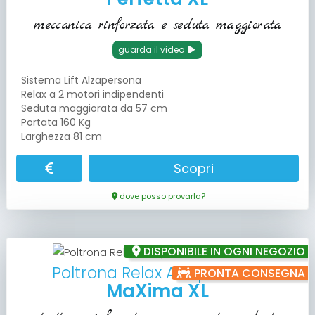
meccanica rinforzata e seduta maggiorata
guarda il video
Sistema Lift Alzapersona
Relax a 2 motori indipendenti
Seduta maggiorata da 57 cm
Portata 160 Kg
Larghezza 81 cm
Scopri
dove posso provarla?
DISPONIBILE IN OGNI NEGOZIO
Poltrona Relax Alzapersona
PRONTA CONSEGNA
MaXima XL