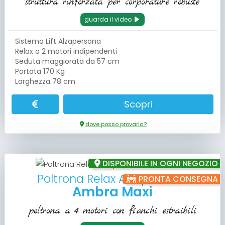
struttura rinforzata per corporature robuste
guarda il video
Sistema Lift Alzapersona
Relax a 2 motori indipendenti
Seduta maggiorata da 57 cm
Portata 170 Kg
Larghezza 78 cm
Scopri
dove posso provarla?
DISPONIBILE IN OGNI NEGOZIO
Poltrona Relax Alzapersona
PRONTA CONSEGNA
Ambra Maxi
poltrona a 4 motori con fianchi estraibili