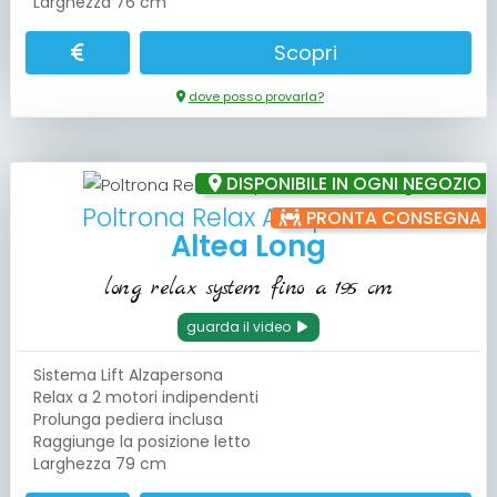
Larghezza 76 cm
Scopri
dove posso provarla?
DISPONIBILE IN OGNI NEGOZIO
Poltrona Relax Alzapersona
PRONTA CONSEGNA
Altea Long
long relax system fino a 195 cm
guarda il video
Sistema Lift Alzapersona
Relax a 2 motori indipendenti
Prolunga pediera inclusa
Raggiunge la posizione letto
Larghezza 79 cm