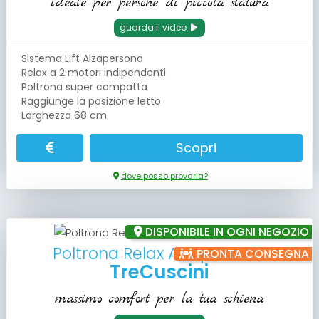
ideale per persone di piccola statura
guarda il video
Sistema Lift Alzapersona
Relax a 2 motori indipendenti
Poltrona super compatta
Raggiunge la posizione letto
Larghezza 68 cm
Scopri
dove posso provarla?
DISPONIBILE IN OGNI NEGOZIO
Poltrona Relax Alzapersona
PRONTA CONSEGNA
TreCuscini
massimo comfort per la tua schiena