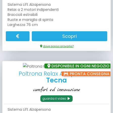
Sistema Lift Alzapersona
Relax a 2 motori indipendenti
Braccioli estraibili
Ruote e maniglia di spinta
Larghezza 76 cm
Scopri
dove posso provarla?
DISPONIBILE IN OGNI NEGOZIO
Poltrona Relax Alzapersona
PRONTA CONSEGNA
Tecna
comfort ed innovazione
guarda il video
Sistema Lift Alzapersona