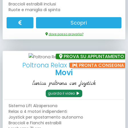
Braccioli estraibili inclusi
Ruote e maniglia di spinta
Scopri
dove posso provarla?
PROVA SU APPUNTAMENTO
Poltrona Relax Motorizzata
PRONTA CONSEGNA
Movi
l'unica poltrona con joystick
guarda il video
Sistema Lift Alzapersona
Relax a 4 motori indipendenti
Joystick per spostamento autonomo
Braccioli e Fianchi estraibili