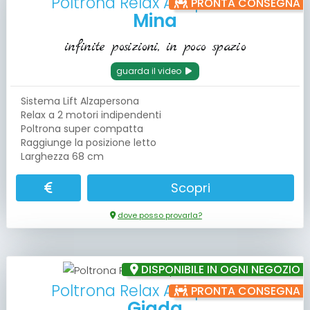
Poltrona Relax Alzapersona
PRONTA CONSEGNA
Mina
infinite posizioni, in poco spazio
guarda il video
Sistema Lift Alzapersona
Relax a 2 motori indipendenti
Poltrona super compatta
Raggiunge la posizione letto
Larghezza 68 cm
Scopri
dove posso provarla?
DISPONIBILE IN OGNI NEGOZIO
Poltrona Relax Alzapersona
PRONTA CONSEGNA
Giada