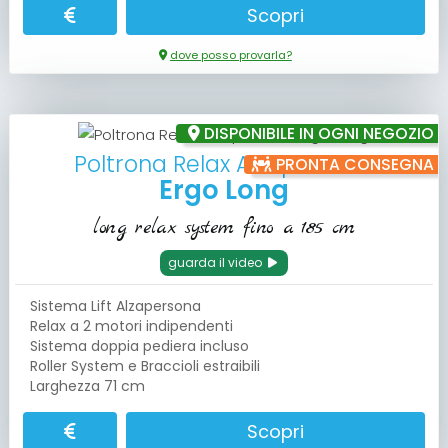
Scopri
dove posso provarla?
DISPONIBILE IN OGNI NEGOZIO
Poltrona Relax Alzapersona
PRONTA CONSEGNA
Ergo Long
long relax system fino a 185 cm
guarda il video
Sistema Lift Alzapersona
Relax a 2 motori indipendenti
Sistema doppia pediera incluso
Roller System e Braccioli estraibili
Larghezza 71 cm
Scopri