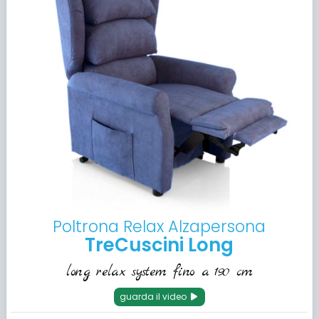
Poltrona Relax Alzapersona
TreCuscini Long
long relax system fino a 190 cm
guarda il video