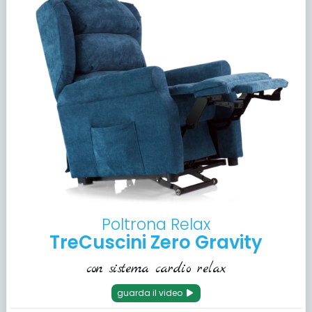
Poltrona Relax
TreCuscini Zero Gravity
con sistema cardio relax
guarda il video