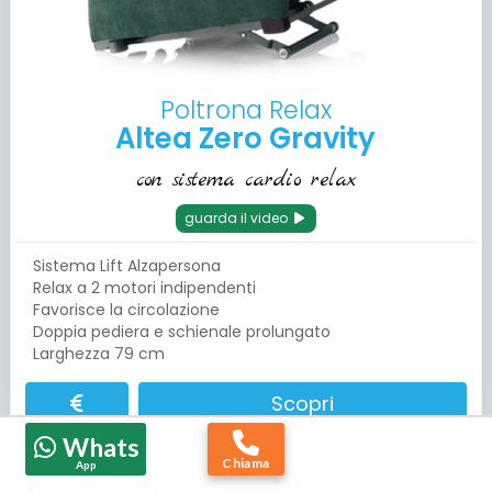
Poltrona Relax
Altea Zero Gravity
con sistema cardio relax
guarda il video
Sistema Lift Alzapersona
Relax a 2 motori indipendenti
Favorisce la circolazione
Doppia pediera e schienale prolungato
Larghezza 79 cm
Scopri
Whats
dove posso provarla?
Chiama
App