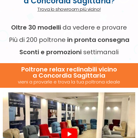
a Concordia Sagittaria
?
Trova lo showroom più vicino!
Oltre 30 modelli
da vedere e provare
Più di 200 poltrone
in pronta consegna
Sconti e promozioni
settimanali
Poltrone relax reclinabili vicino
a Concordia Sagittaria
vieni a provarle e trova la tua poltrona ideale