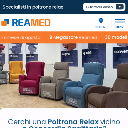
Specialisti in poltrone relax
Guarda il video
NEGOZI
ese di agosto!
9 Megastore
Reamed
30 modelli da pro
Cerchi una
Poltrona Relax
vicino