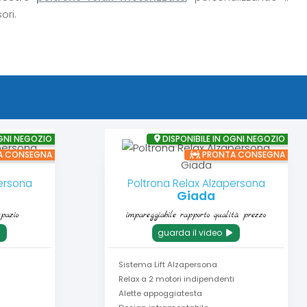
ori.
OGNI NEGOZIO
DISPONIBILE IN OGNI NEGOZIO
A CONSEGNA
PRONTA CONSEGNA
persona
Poltrona Relax Alzapersona
Giada
spazio
impareggiabile rapporto qualità prezzo
guarda il video
Sistema Lift Alzapersona
i
Relax a 2 motori indipendenti
Alette appoggiatesta