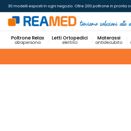
30 modelli esposti in ogni negozio.
Oltre 200 poltrone in pronta
Poltrone Relax
Letti Ortopedici
Materassi
alzapersona
elettrici
antidecubito