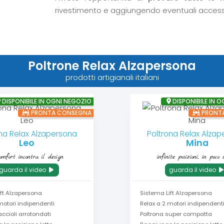
rivestimento e aggiungendo eventuali access
Poltrone Relax Alzapersona
prodotti artigianali italiani
DISPONIBILE IN OGNI NEGOZIO
DISPONIBILE IN 
PRONTA CONSEGNA
PRONT
na Relax Alzapersona
Poltrona Relax Alza
Leo
Mina
comfort incontra il design
infinite posizioni, in poco 
guarda il video
guarda il video
ift Alzapersona
Sistema Lift Alzapersona
motori indipendenti
Relax a 2 motori indipendent
accioli arrotondati
Poltrona super compatta