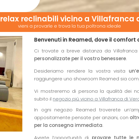
relax reclinabili vicino
a Villafranca 
vieni a provarle e trova la tua poltrona ideale
Benvenuti in Reamed, dove il comfort 
Ci trovate a breve distanza da Villafran
personalizzate per il vostro benessere
.
Desideriamo rendere la vostra visita
un’
raggiungere uno showroom Reamed sia compl
Vi mostreremo di persona la qualità dei nos
subito il
negozio più vicino a Villafranca di Ve
In ogni negozio Reamed troverete un’am
appositamente pensate per anziani, con
olt
per la consegna immediata
.
Avrete l’opportunità di
provare tutte le 