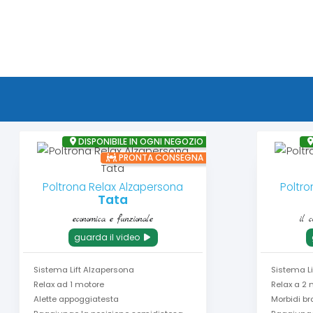
DISPONIBILE IN OGNI NEGOZIO
PRONTA CONSEGNA
Poltrona Relax Alzapersona
Poltro
Tata
economica e funzionale
il 
guarda il video
Sistema Lift Alzapersona
Sistema L
Relax ad 1 motore
Relax a 2 
Alette appoggiatesta
Morbidi br