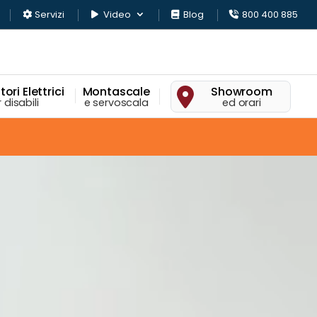
Servizi
Video
Blog
800 400 885
ori Elettrici
Montascale
Showroom
 disabili
e servoscala
ed orari