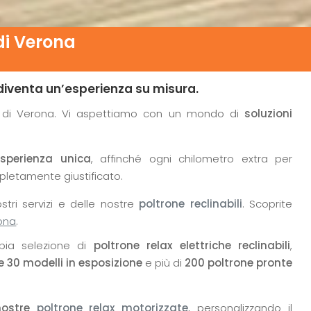
di Verona
diventa un’esperienza su misura.
ca di Verona. Vi aspettiamo con un mondo di
soluzioni
esperienza unica
, affinché ogni chilometro extra per
etamente giustificato.
tri servizi e delle nostre
poltrone reclinabili
. Scoprite
rona
.
pia selezione di
poltrone relax elettriche reclinabili
,
re 30 modelli in esposizione
e più di
200 poltrone pronte
nostre
poltrone relax motorizzate
, personalizzando il