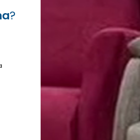
na
?
a