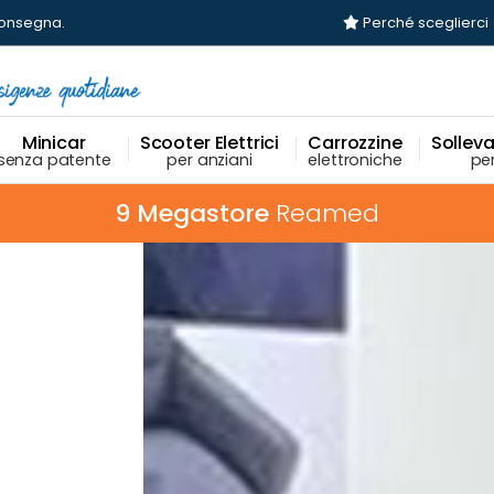
 consegna
.
Perché sceglierci
Minicar
Scooter Elettrici
Carrozzine
Sollevat
senza patente
per anziani
elettroniche
per
30 modelli da provare
in ogni negozio