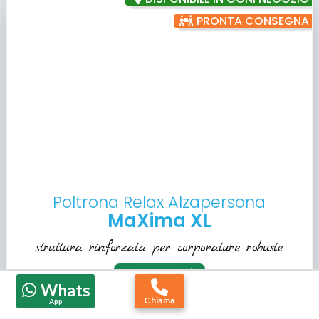
PRONTA CONSEGNA
Poltrona Relax Alzapersona
MaXima XL
struttura rinforzata per corporature robuste
guarda il video
Whats
Chiama
Sistema Lift Alzapersona
App
Relax a 2 motori indipendenti