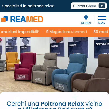
Specialisti in poltrone relax
Guarda il video
NEGOZI
oni imperdibili!
9 Megastore
Reamed
30 modelli d
Cerchi una
Poltrona Relax
vicino