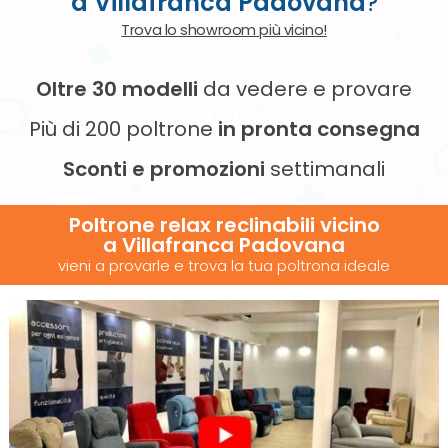
a Villafranca Padovana
?
Trova lo showroom più vicino!
Oltre 30 modelli
da vedere e provare
Più di 200 poltrone
in pronta consegna
Sconti e promozioni
settimanali
Poltrone relax reclinabili vicino
a Villafranca Padovana
vieni a provarle e trova la tua poltrona ideale