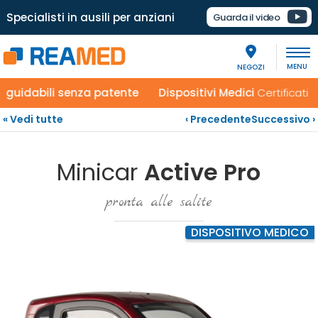
Specialisti in ausili per anziani
Guarda il video
NEGOZI
dabili senza patente
Dispositivi Medici
Certificati Paga
« Vedi tutte
‹ Precedente
Successivo ›
Minicar
Active Pro
pronta alle salite
DISPOSITIVO MEDICO