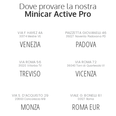
Dove provare la nostra
Minicar Active Pro
VIA F. HAYEZ 4A
PIAZZETTA GIOVANELLI 46
30174 Mestre VE
35027 Noventa Padovana PD
VENEZIA
PADOVA
VIA ROMA 56
VIA ROMA 72
31020 Villorba TV
36040 Torri di Quartesolo VI
TREVISO
VICENZA
VIA S. D’ACQUISTO 29
VIALE G. BONELLI 81
20863 Concorezzo MB
00127 Roma
MONZA
ROMA EUR