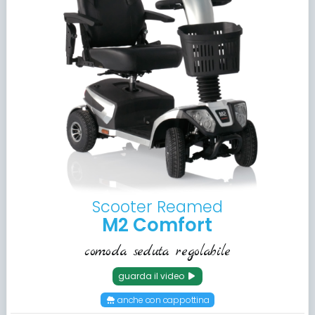
Scooter Reamed
M2 Comfort
comoda seduta regolabile
guarda il video
anche con cappottina