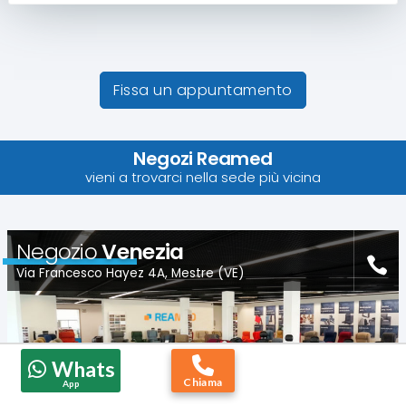
Fissa un appuntamento
Negozi Reamed
vieni a trovarci nella sede più vicina
Negozio
Venezia
Via Francesco Hayez 4A, Mestre (VE)
Whats
Chiama
App