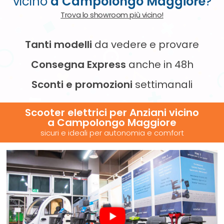
vicino
a Campolongo Maggiore
?
Trova lo showroom più vicino!
Tanti modelli
da vedere e provare
Consegna Express
anche in 48h
Sconti e promozioni
settimanali
Scooter elettrici per Anziani vicino
a Campolongo Maggiore
sicuri e ideali per autonomia e comfort