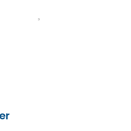
a Relax
Perfetta
a Relax
Altea
er