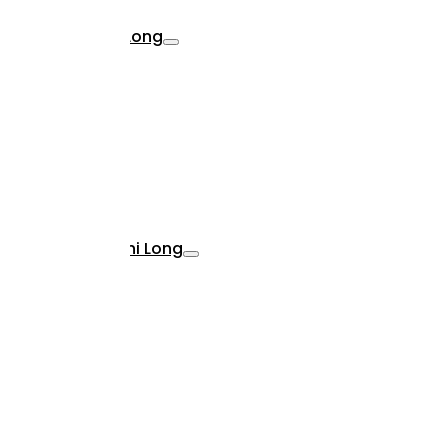
a Relax
Perfetta Long
a Relax
TreCuscini Long