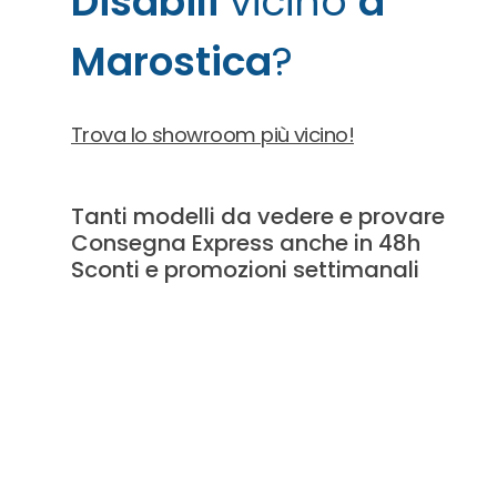
Disabili
vicino
a
Poltron
Marostica
?
Trova lo showroom più vicino!
Tanti modelli
da vedere e provare
Consegna Express
anche in 48h
Sconti e promozioni
settimanali
Poltron