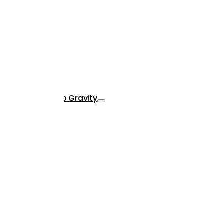
na
TreCuscini Zero Gravity
na
Cami Zero Gravity