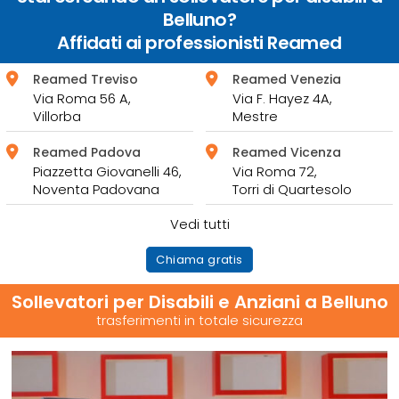
Belluno?
Affidati ai professionisti Reamed
Reamed Treviso
Reamed Venezia
Via Roma 56 A,
Via F. Hayez 4A,
Villorba
Mestre
Reamed Padova
Reamed Vicenza
Piazzetta Giovanelli 46,
Via Roma 72,
Noventa Padovana
Torri di Quartesolo
Vedi tutti
Chiama gratis
Sollevatori per Disabili e Anziani a Belluno
trasferimenti in totale sicurezza