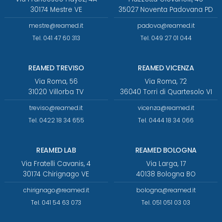
30174 Mestre VE
35027 Noventa Padovana PD
mestre@reamed.it
padova@reamed.it
Tel. 041 47 60 313
Tel. 049 27 01 044
REAMED TREVISO
REAMED VICENZA
Via Roma, 56
Via Roma, 72
31020 Villorba TV
36040 Torri di Quartesolo VI
treviso@reamed.it
vicenza@reamed.it
Tel. 0422 18 34 655
Tel. 0444 18 34 066
REAMED LAB
REAMED BOLOGNA
Via Fratelli Cavanis, 4
Via Larga, 17
30174 Chirignago VE
40138 Bologna BO
chirignago@reamed.it
bologna@reamed.it
Tel. 041 54 63 073
Tel. 051 051 03 03