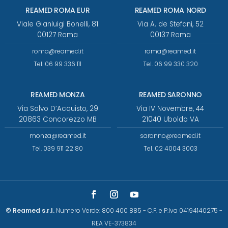
REAMED ROMA EUR
REAMED ROMA NORD
Viale Gianluigi Bonelli, 81
Via A. de Stefani, 52
00127 Roma
00137 Roma
roma@reamed.it
roma@reamed.it
Tel. 06 99 336 111
Tel. 06 99 330 320
REAMED MONZA
REAMED SARONNO
Via Salvo D’Acquisto, 29
Via IV Novembre, 44
20863 Concorezzo MB
21040 Uboldo VA
monza@reamed.it
saronno@reamed.it
Tel. 039 911 22 80
Tel. 02 4004 3003
© Reamed s.r.l.
Numero Verde: 800 400 885
-
C.F. e P.Iva 04194140275
-
REA VE-373834