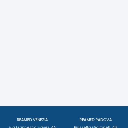
La più grande esposizione di Poltrone Relax del
VenetoTi aspettiamo nel negozio Reamed Mestre in
Via Hayez 4/ARicevi subito il tuo coupon e ottieni in
omaggio un accessorio del valore di 200 €Poltrone
Relax...
REAMED VENEZIA
REAMED PADOVA
Via Francesco Hayez, 4A
Piazzetta Giovanelli, 46