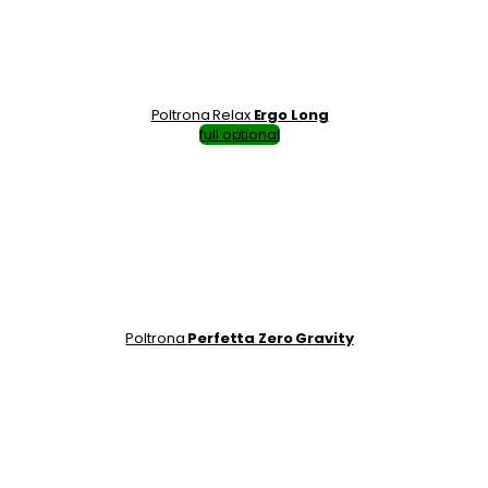
Poltrona Relax
Ergo Long
full optional
Poltrona
Perfetta Zero Gravity