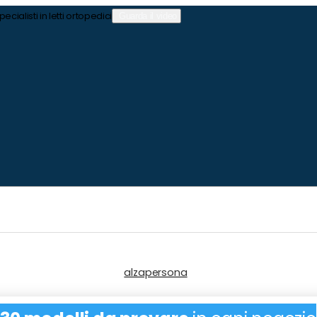
pecialisti in letti ortopedici
Guarda il video
alzapersona