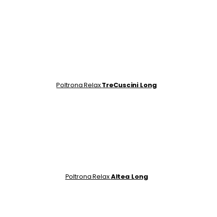
Poltrona Relax
TreCuscini Long
Poltrona Relax
Altea Long