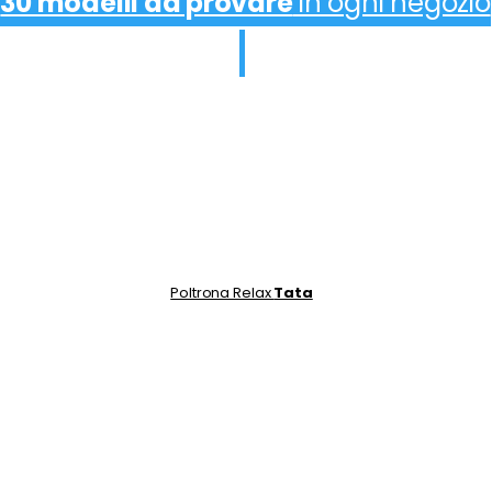
30 modelli da provare
in ogni negozio
Poltrona Relax
Tata