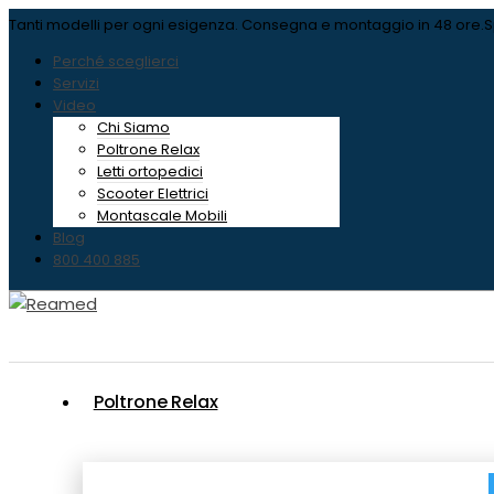
Tanti modelli per ogni esigenza.
Consegna e montaggio in 48 ore
.
S
Perché sceglierci
Servizi
Video
Chi Siamo
Poltrone Relax
Letti ortopedici
Scooter Elettrici
Montascale Mobili
Blog
800 400 885
Poltrone Relax