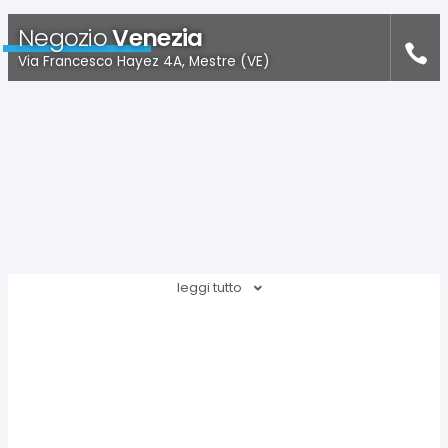
Negozio
Venezia
Via Francesco Hayez 4A, Mestre (VE)
leggi tutto