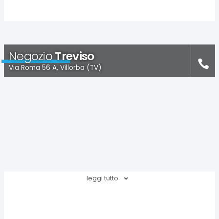
Negozio
Treviso
Via Roma 56 A, Villorba (TV)
leggi tutto