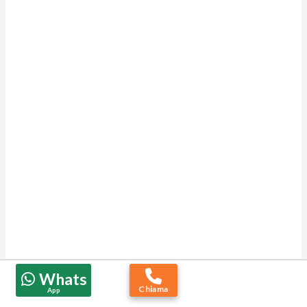
Whats
Chiama
App