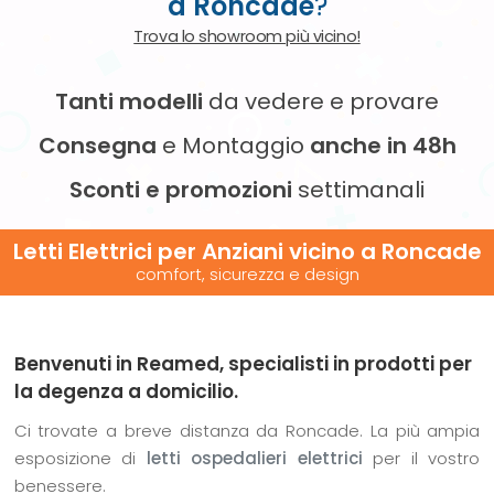
a Roncade
?
Trova lo showroom più vicino!
Tanti modelli
da vedere e provare
Consegna
e Montaggio
anche in 48h
Sconti e promozioni
settimanali
Letti Elettrici per Anziani vicino
a Roncade
comfort, sicurezza e design
Benvenuti in Reamed, specialisti in prodotti per
la degenza a domicilio.
Ci trovate a breve distanza da Roncade. La più ampia
esposizione di
letti ospedalieri elettrici
per il vostro
benessere.