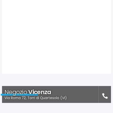
Negozio
Vicenza
Via Roma 72, Torri di Quartesolo (VI)