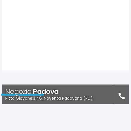
Negozio
Padova
P.tta Giovanelli 46, Noventa Padovana (PD)