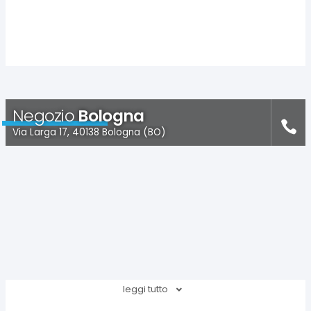
Negozio
Bologna
Via Larga 17, 40138 Bologna (BO)
leggi tutto