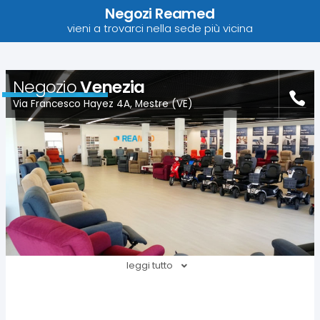
Negozi Reamed
vieni a trovarci nella sede più vicina
Negozio
Venezia
Via Francesco Hayez 4A, Mestre (VE)
leggi tutto