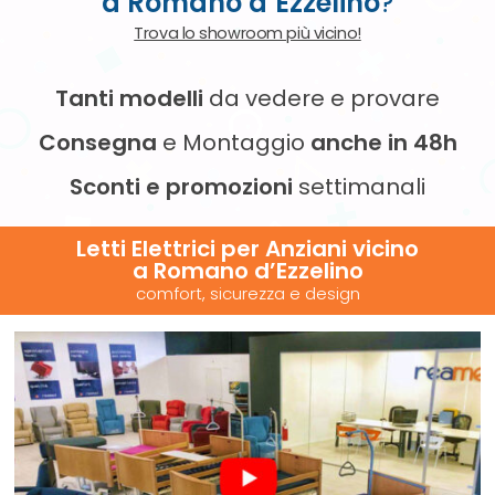
a Romano d’Ezzelino
?
Trova lo showroom più vicino!
Tanti modelli
da vedere e provare
Consegna
e Montaggio
anche in 48h
Sconti e promozioni
settimanali
Letti Elettrici per Anziani vicino
a Romano d’Ezzelino
comfort, sicurezza e design