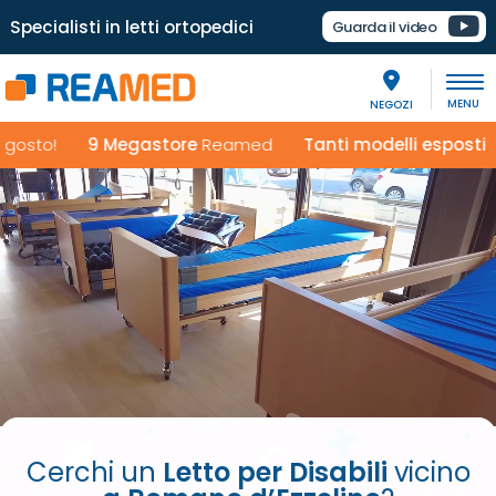
Specialisti in letti ortopedici
Guarda il video
NEGOZI
o!
9 Megastore
Reamed
Tanti modelli esposti
in ogni 
Cerchi un
Letto per Disabili
vicino