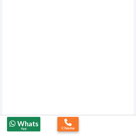
Whats
Chiama
App