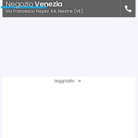
Negozio
Venezia
Via Francesco Hayez 4A, Mestre (VE)
leggi tutto