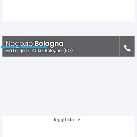
Negozio
Bologna
Via Larga 17, 40138 Bologna (BO)
leggi tutto