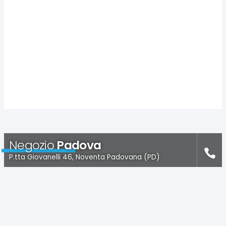
Negozio
Padova
P.tta Giovanelli 46, Noventa Padovana (PD)