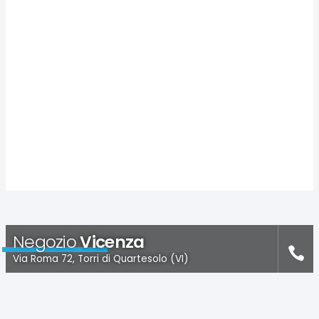
Negozio
Vicenza
Via Roma 72, Torri di Quartesolo (VI)