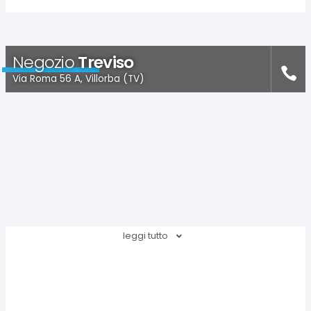
Negozio
Treviso
Via Roma 56 A, Villorba (TV)
leggi tutto