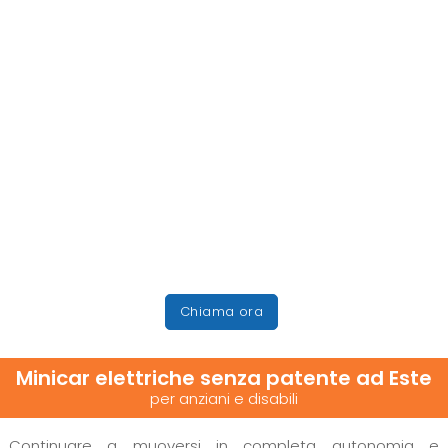
Chiama ora
Minicar elettriche senza patente ad Este
per anziani e disabili
Continuare a muoversi in completa autonomia e