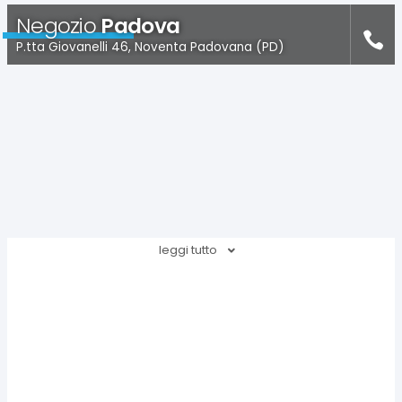
Negozio
Padova
P.tta Giovanelli 46, Noventa Padovana (PD)
leggi tutto