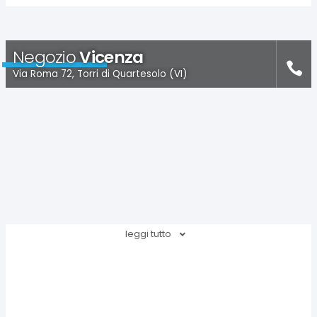
Negozio
Vicenza
Via Roma 72, Torri di Quartesolo (VI)
leggi tutto