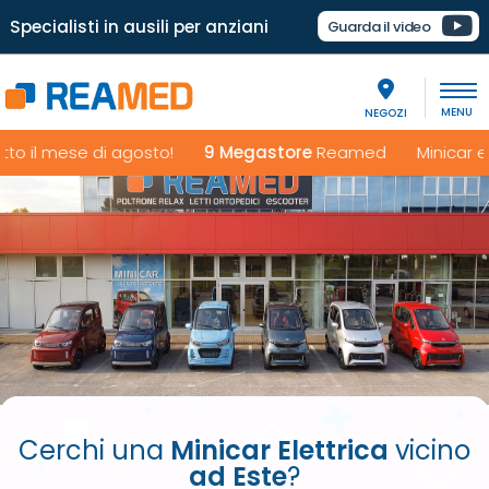
Specialisti in ausili per anziani
Guarda il video
NEGOZI
 il mese di agosto!
9 Megastore
Reamed Minicar elettr
Cerchi una
Minicar Elettrica
vicino
ad Este
?