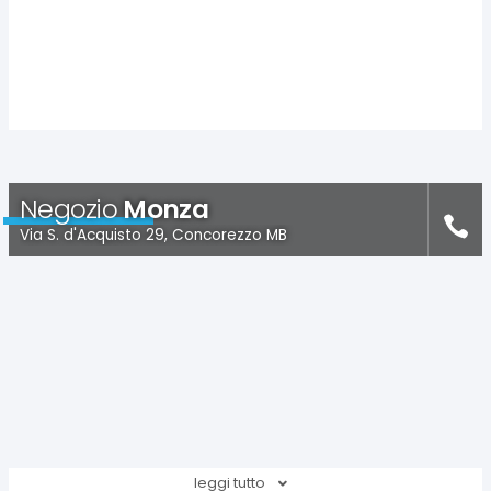
Negozio
Monza
Via S. d'Acquisto 29, Concorezzo MB
leggi tutto