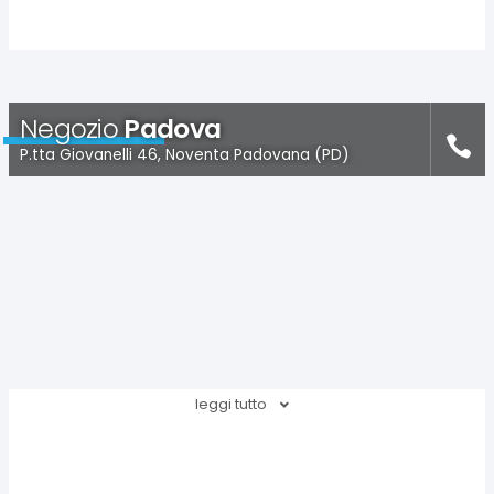
Negozio
Padova
P.tta Giovanelli 46, Noventa Padovana (PD)
leggi tutto