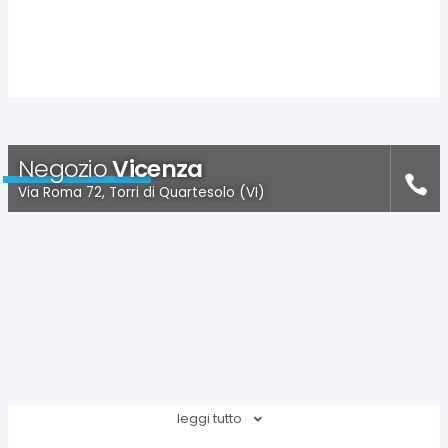
Negozio
Vicenza
Via Roma 72, Torri di Quartesolo (VI)
leggi tutto