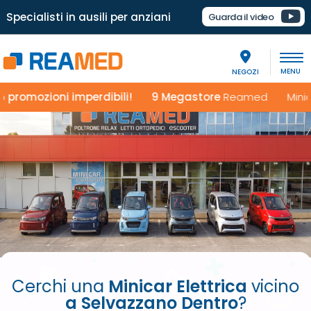
Specialisti in ausili per anziani
Guarda il video
NEGOZI
mozioni imperdibili!
9 Megastore
Reamed Minicar ele
Cerchi una
Minicar Elettrica
vicino
a Selvazzano Dentro
?