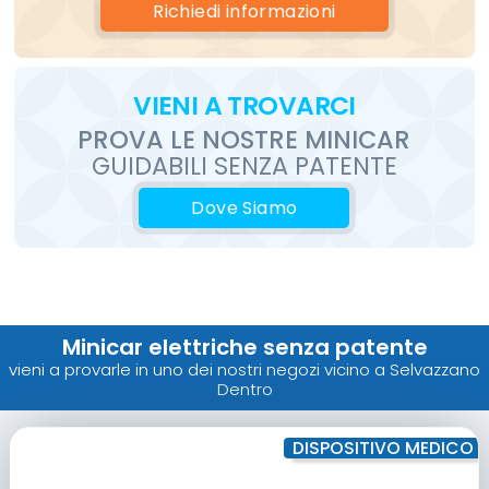
Richiedi
informazioni
VIENI
A TROVARCI
PROVA LE
NOSTRE
MINICAR
GUIDABILI SENZA PATENTE
Dove Siamo
Minicar elettriche senza patente
vieni a provarle in uno dei nostri negozi vicino a Selvazzano
Dentro
DISPOSITIVO MEDICO