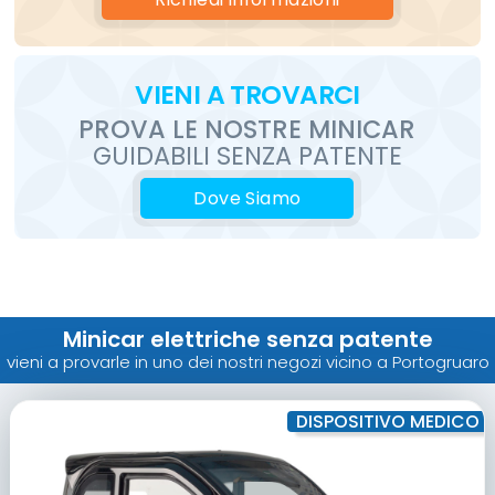
VIENI
A TROVARCI
PROVA LE
NOSTRE
MINICAR
GUIDABILI SENZA PATENTE
Dove Siamo
Minicar elettriche senza patente
vieni a provarle in uno dei nostri negozi vicino a Portogruaro
DISPOSITIVO MEDICO