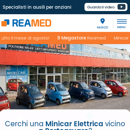
Specialisti in ausili per anziani
Guarda il video
NEGOZI
l mese di agosto!
9 Megastore
Reamed Minicar elettric
Cerchi una
Minicar Elettrica
vicino