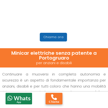
Chiama ora
Minicar elettriche senza patente a
Portogruaro
per anziani e disabili
Continuare a muoversi in completa autonomia e
sicurezza è un aspetto di fondamentale importanza per
anziani, disabili e per tutti coloro che hanno una mobilità
ridotta. Oggi si può fare grazie alle nostre
minicar
Whats
elettriche con guida senza patente
.
Chiama
App
I nostri
veicoli elettrici per anziani
e per disabili vi