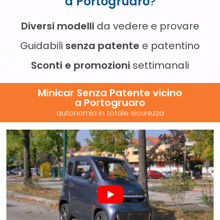
a Portogruaro
?
Diversi modelli
da vedere e provare
Guidabili
senza patente
e patentino
Sconti e promozioni
settimanali
Minicar Senza Patente vicino
a Portogruaro
autonomia in totale sicurezza