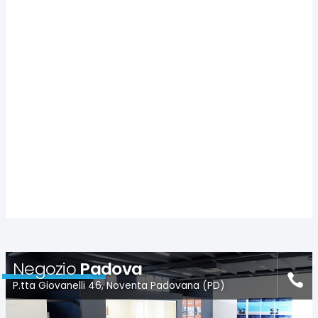
Negozio
Padova
P.tta Giovanelli 46, Noventa Padovana (PD)