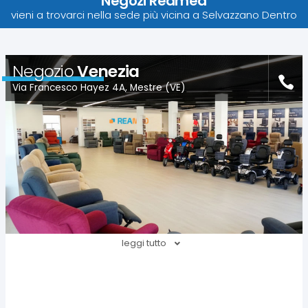
Negozi Reamed
vieni a trovarci nella sede più vicina a Selvazzano Dentro
Negozio
Venezia
Via Francesco Hayez 4A, Mestre (VE)
leggi tutto