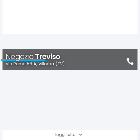
Negozio
Treviso
Via Roma 56 A, Villorba (TV)
leggi tutto