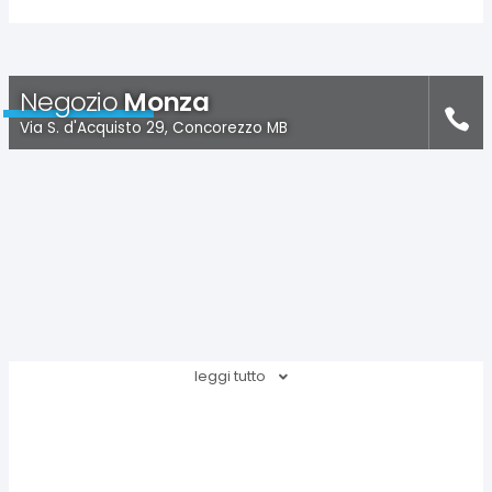
Negozio
Monza
Via S. d'Acquisto 29, Concorezzo MB
leggi tutto