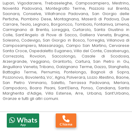
Lupari, Vigodarzere, Trebaseleghe, Camposampiero, Mestrino,
Noventa Padovana, Montegrotto Terme, Piazzola sul Brenta,
Saonara, Conselve, Villafranca Padovana, San Giorgio delle
Pertiche, Piombino Dese, Montagnana, Maserà di Padova, Due
Carrare, Teolo, Legnaro, Borgoricco, Tombolo, Fontaniva, Limena,
Carmignano di Brenta, Loreggia, Curtarolo, Santa Giustina in
Colle, Sant’Angelo di Piove di Sacco, Galliera Veneta, Brugine,
Solesino, Codevigo, San Giorgio in Bosco, Torreglia, Villanova di
Camposampiero, Massanzago, Campo San Martino, Cervarese
Santa Croce, Ospedaletto Euganeo, Villa del Conte, Casalserugo,
Correzzola, Rovolon, Saccolongo, Casale di Scodosia,
Arzergrande, Veggiano, Grantorto, Cartura, San Pietro in Gu,
Anguillara Veneta, Tribano, Galzignano Terme, Gazzo, Stanghella,
Battaglia Terme, Pernumia, Pontelongo, Bagnoli di Sopra,
Pozzonovo, Bovolenta, Vo’, Agna, Polverara, Lozzo Atestino, Baone,
San Pietro Viminario, Saletto, Terrassa Padovana, Merlara,
Campodoro, Boara Pisani, Sant’Elena, Ponso, Candiana, Santa
Margherita d’Adige, Villa Estense, Arre, Urbana, Sant’Urbano,
Granze e tutti gli altri comuni.
Whats
Chiama
App