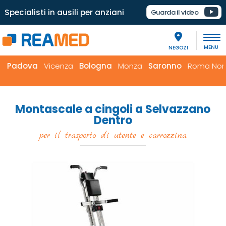
Specialisti in ausili per anziani
Guarda il video
NEGOZI
ova
Vicenza
Bologna
Monza
Saronno
Roma Nord
Ro
Montascale a cingoli a Selvazzano
Dentro
per il trasporto di utente e carrozzina