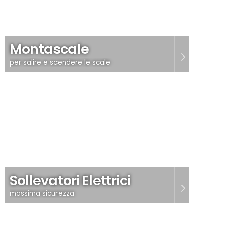
Montascale
per salire e scendere le scale
Sollevatori Elettrici
massima sicurezza