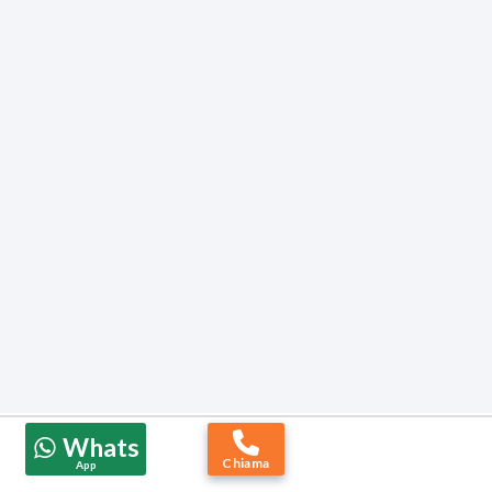
Whats
Chiama
App
Prodotti Reamed