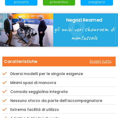
provarlo
preventivo
sceglierci
Negozi Reamed
gli unici veri showroom di
montascale
Caratteristiche
Scopri tutto
Diversi modelli per le singole esigenze
Minimi spazi di manovra
Comoda seggiolina integrata
Nessuno sforzo da parte dell’accompagnatore
Estrema facilità di utilizzo