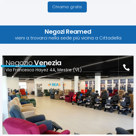
Chiama gratis
Negozi Reamed
vieni a trovarci nella sede più vicina a Cittadella
Negozio
Venezia
Via Francesco Hayez 4A, Mestre (VE)