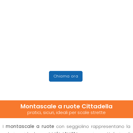
Chiama ora
Montascale a ruote Cittadella
pratici, sicuri, ideali per scale strette
I
montascale a ruote
con seggiolino rappresentano la