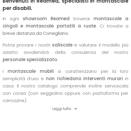
Benvenuti in Reamed, specialisti in montascale
per disabili.
In ogni
showroom Reamed
troverai
montascale a
cingoli e montascale portatili a ruote
. Ci trovate a
breve distanza da Conegliano
.
Potrai provare i nostri
saliscale
e valutare il modello più
adatto avvalendoti della consulenza del nostro
personale specializzato
.
I
montascale mobili
si caratterizzano per la loro
semplicità d’uso e
non richiedono interventi murari
in
casa. Il nostro catalogo comprende inoltre servoscala
con corsia (con seggiolina oppure con piattaforma per
carrozzine).
Leggi tutto