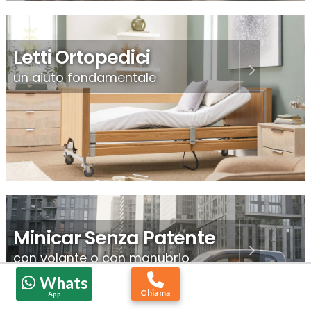
Letti Ortopedici
un aiuto fondamentale
Minicar Senza Patente
con volante o con manubrio
Whats
Chiama
App