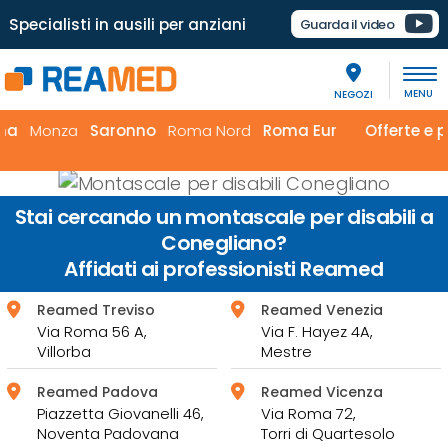
Specialisti in ausili per anziani
Guarda il video
NEGOZI
za
Saronno
Roma Nord
Roma Eur
Offerte e promozio
Stai cercando un montascale per disabili a
Conegliano?
Affidati ai professionisti Reamed
Reamed Treviso
Reamed Venezia
Via Roma 56 A,
Via F. Hayez 4A,
Villorba
Mestre
Reamed Padova
Reamed Vicenza
Piazzetta Giovanelli 46,
Via Roma 72,
Noventa Padovana
Torri di Quartesolo