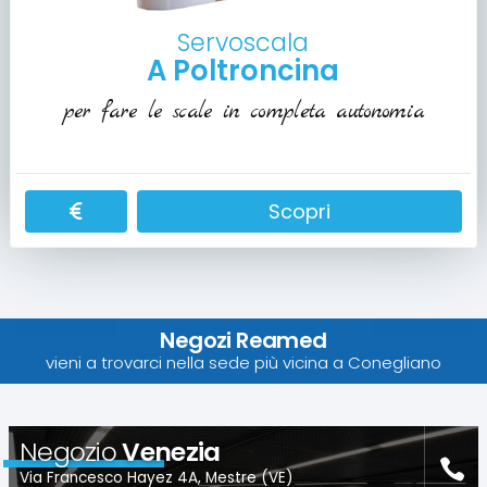
Servoscala
A Poltroncina
per fare le scale in completa autonomia
Scopri
Negozi Reamed
vieni a trovarci nella sede più vicina a Conegliano
Negozio
Venezia
Via Francesco Hayez 4A, Mestre (VE)