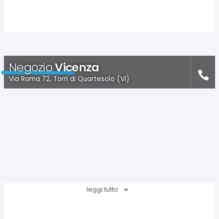
Negozio
Vicenza
Via Roma 72, Torri di Quartesolo (VI)
leggi tutto