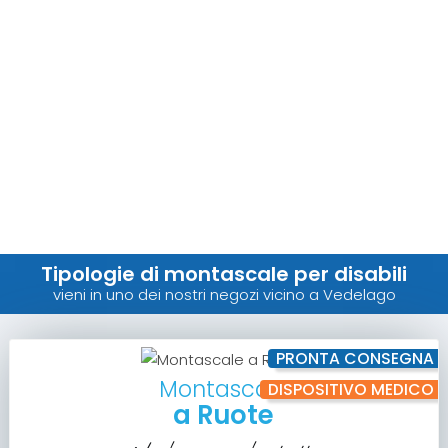
Tipologie di montascale per disabili
vieni in uno dei nostri negozi vicino a Vedelago
PRONTA CONSEGNA
Montascale
DISPOSITIVO MEDICO
a Ruote