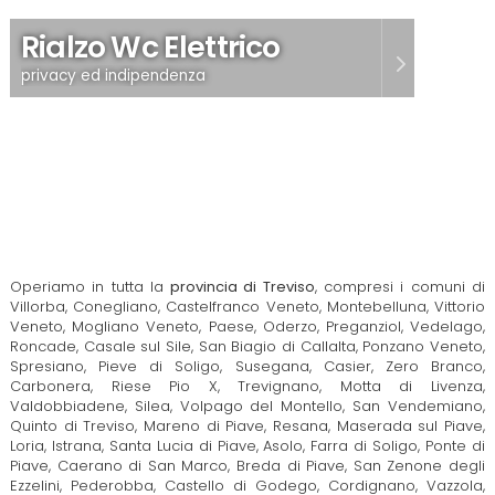
Rialzo Wc Elettrico
privacy ed indipendenza
Operiamo in tutta la
provincia di Treviso
, compresi i comuni di
Villorba
,
Conegliano
,
Castelfranco Veneto
,
Montebelluna
,
Vittorio
Veneto
,
Mogliano Veneto
,
Paese
,
Oderzo
,
Preganziol
,
Vedelago
,
Roncade, Casale sul Sile, San Biagio di Callalta, Ponzano Veneto,
Spresiano, Pieve di Soligo, Susegana, Casier, Zero Branco,
Carbonera, Riese Pio X, Trevignano, Motta di Livenza,
Valdobbiadene, Silea, Volpago del Montello, San Vendemiano,
Quinto di Treviso, Mareno di Piave, Resana, Maserada sul Piave,
Loria, Istrana, Santa Lucia di Piave, Asolo, Farra di Soligo, Ponte di
Piave, Caerano di San Marco, Breda di Piave, San Zenone degli
Ezzelini, Pederobba, Castello di Godego, Cordignano, Vazzola,