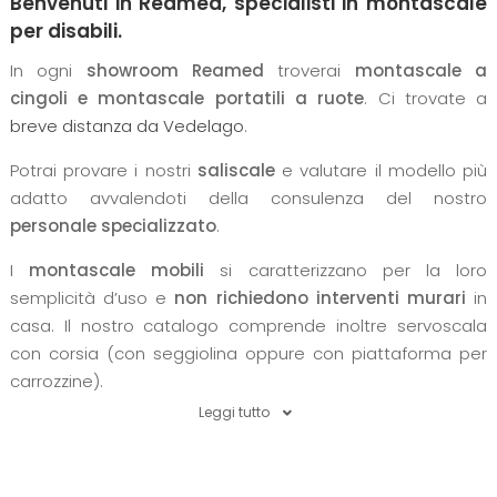
Benvenuti in Reamed, specialisti in montascale
per disabili.
In ogni
showroom Reamed
troverai
montascale a
cingoli e montascale portatili a ruote
. Ci trovate a
breve distanza da Vedelago
.
Potrai provare i nostri
saliscale
e valutare il modello più
adatto avvalendoti della consulenza del nostro
personale specializzato
.
I
montascale mobili
si caratterizzano per la loro
semplicità d’uso e
non richiedono interventi murari
in
casa. Il nostro catalogo comprende inoltre servoscala
con corsia (con seggiolina oppure con piattaforma per
carrozzine).
Leggi tutto