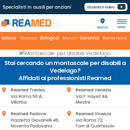
Specialisti in ausili per anziani
Guarda il video
NEGOZI
va
Vicenza
Bologna
Monza
Saronno
Roma Nord
Roma
Stai cercando un montascale per disabili a
Vedelago?
Affidati ai professionisti Reamed
Reamed Treviso
Reamed Venezia
Via Roma 56 A,
Via F. Hayez 4A,
Villorba
Mestre
Reamed Padova
Reamed Vicenza
Piazzetta Giovanelli 46,
Via Roma 72,
Noventa Padovana
Torri di Quartesolo