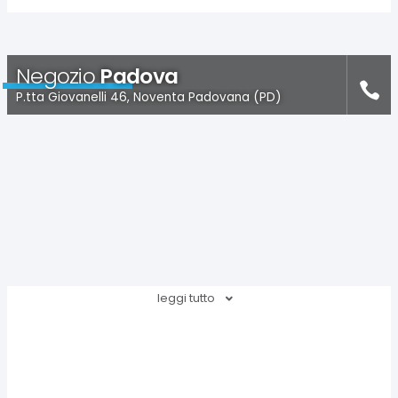
Negozio
Padova
P.tta Giovanelli 46, Noventa Padovana (PD)
leggi tutto