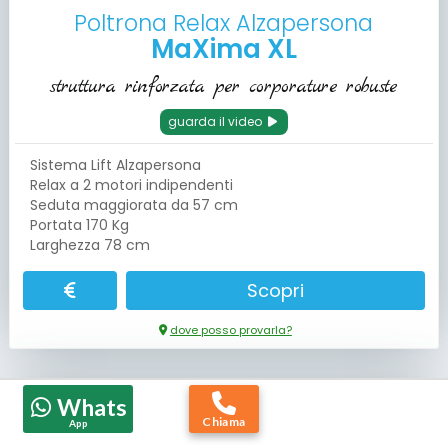
Poltrona Relax Alzapersona
MaXima XL
struttura rinforzata per corporature robuste
guarda il video
Sistema Lift Alzapersona
Relax a 2 motori indipendenti
Seduta maggiorata da 57 cm
Portata 170 Kg
Larghezza 78 cm
Scopri
dove posso provarla?
Whats
DISPONIBILE IN OGNI NEGOZIO
Chiama
App
PRONTA CONSEGNA