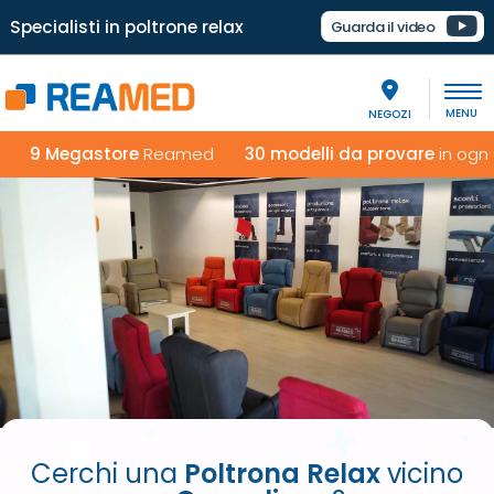
Specialisti in poltrone relax
Guarda il video
NEGOZI
9 Megastore
Reamed
30 modelli da provare
in ogni ne
Cerchi una
Poltrona Relax
vicino