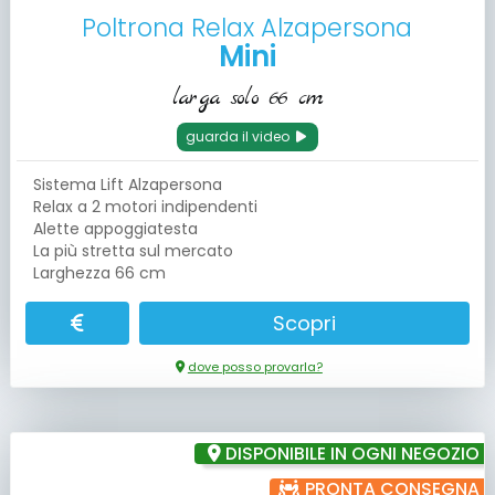
Poltrona Relax Alzapersona
Mini
larga solo 66 cm
guarda il video
Sistema Lift Alzapersona
Relax a 2 motori indipendenti
Alette appoggiatesta
La più stretta sul mercato
Larghezza 66 cm
Scopri
dove posso provarla?
DISPONIBILE IN OGNI NEGOZIO
PRONTA CONSEGNA