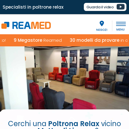
Specialisti in poltrone relax
Guarda il video
NEGOZI
o!
9 Megastore
Reamed
30 modelli da provare
in ogni
Cerchi una
Poltrona Relax
vicino