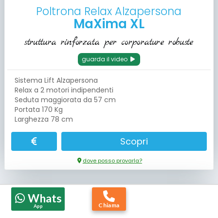
Poltrona Relax Alzapersona
MaXima XL
struttura rinforzata per corporature robuste
guarda il video
Sistema Lift Alzapersona
Relax a 2 motori indipendenti
Seduta maggiorata da 57 cm
Portata 170 Kg
Larghezza 78 cm
Scopri
dove posso provarla?
Whats
DISPONIBILE IN OGNI NEGOZIO
Chiama
App
PRONTA CONSEGNA