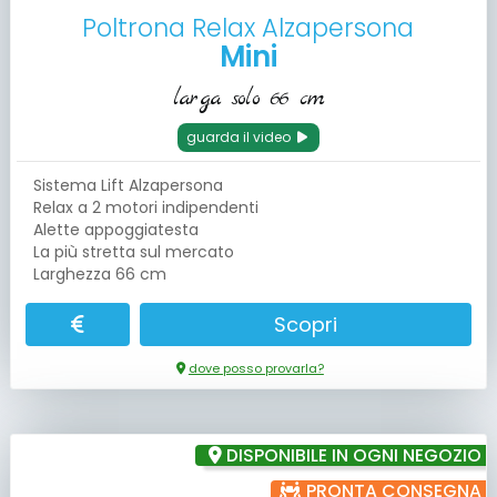
Poltrona Relax Alzapersona
Mini
larga solo 66 cm
guarda il video
Sistema Lift Alzapersona
Relax a 2 motori indipendenti
Alette appoggiatesta
La più stretta sul mercato
Larghezza 66 cm
Scopri
dove posso provarla?
DISPONIBILE IN OGNI NEGOZIO
PRONTA CONSEGNA