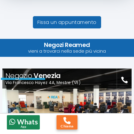
Fissa un appuntamento
Negozi Reamed
vieni a trovarci nella sede più vicina
Negozio
Venezia
Via Francesco Hayez 4A, Mestre (VE)
Whats
Chiama
App