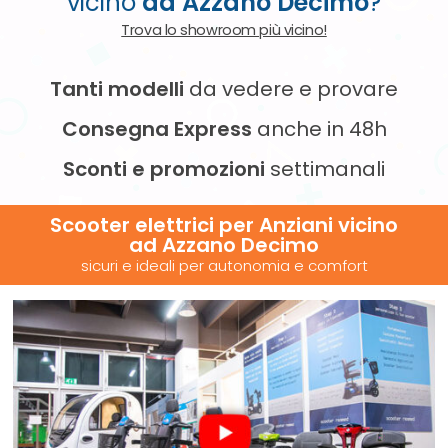
vicino
ad Azzano Decimo
?
Trova lo showroom più vicino!
Tanti modelli
da vedere e provare
Consegna Express
anche in 48h
Sconti e promozioni
settimanali
Scooter elettrici per Anziani vicino
ad Azzano Decimo
sicuri e ideali per autonomia e comfort