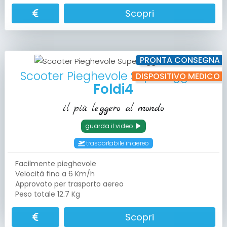
Scopri
PRONTA CONSEGNA
Scooter Pieghevole Superleggero
DISPOSITIVO MEDICO
Foldi4
il più leggero al mondo
guarda il video
trasportabile in aereo
Facilmente pieghevole
Velocità fino a 6 Km/h
Approvato per trasporto aereo
Peso totale 12.7 Kg
Scopri