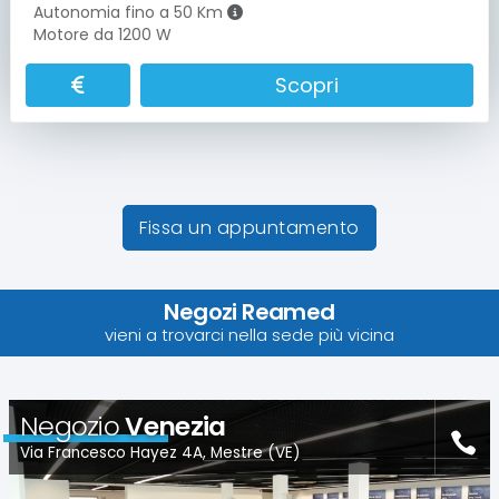
Autonomia fino a 50 Km
Motore da 1200 W
Scopri
Fissa un appuntamento
Negozi Reamed
vieni a trovarci nella sede più vicina
Negozio
Venezia
Via Francesco Hayez 4A, Mestre (VE)