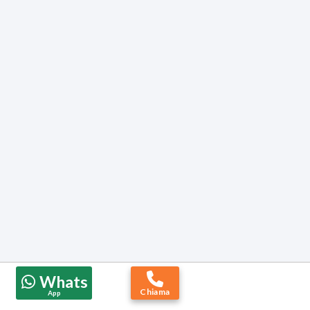
Whats
Chiama
App