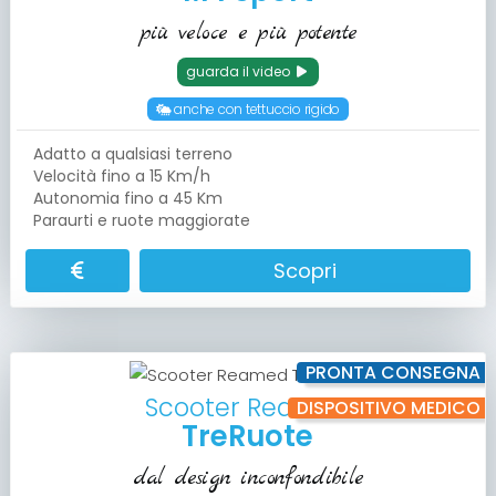
più veloce e più potente
guarda il video
anche con tettuccio rigido
Adatto a qualsiasi terreno
Velocità fino a 15 Km/h
Autonomia fino a 45 Km
Paraurti e ruote maggiorate
Scopri
PRONTA CONSEGNA
Scooter Reamed
DISPOSITIVO MEDICO
TreRuote
dal design inconfondibile