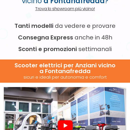
vicino
a Fontanafredda
?
Trova lo showroom più vicino!
Tanti modelli
da vedere e provare
Consegna Express
anche in 48h
Sconti e promozioni
settimanali
Scooter elettrici per Anziani vicino
a Fontanafredda
sicuri e ideali per autonomia e comfort