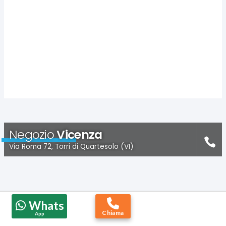
Negozio
Vicenza
Via Roma 72, Torri di Quartesolo (VI)
Whats
Chiama
App