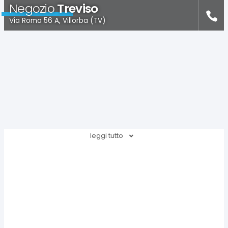
Negozio
Treviso
Via Roma 56 A, Villorba (TV)
leggi tutto