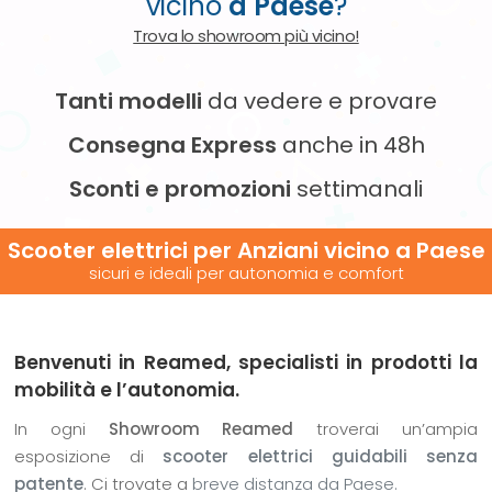
vicino
a Paese
?
Trova lo showroom più vicino!
Tanti modelli
da vedere e provare
Consegna Express
anche in 48h
Sconti e promozioni
settimanali
Scooter elettrici per Anziani vicino
a Paese
sicuri e ideali per autonomia e comfort
Benvenuti in Reamed, specialisti in prodotti la
mobilità e l’autonomia.
In ogni
Showroom Reamed
troverai un’ampia
esposizione di
scooter elettrici guidabili senza
patente
. Ci trovate a
breve distanza da Paese.