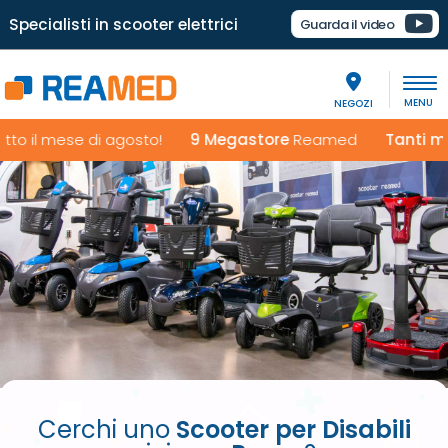
Specialisti in scooter elettrici
Guarda il video
NEGOZI
 il mese di agosto!
9 Megastore
Reamed
Tanti modell
Cerchi uno
Scooter per Disabili