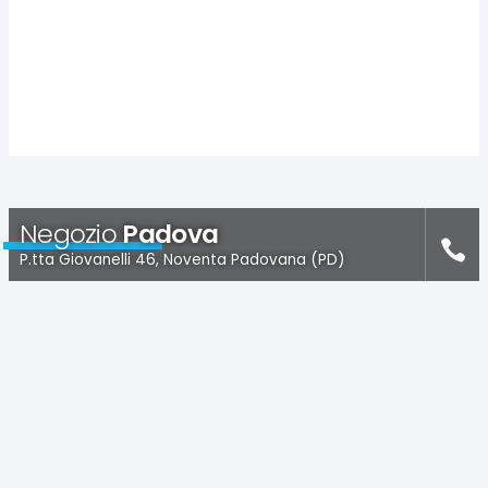
Negozio
Padova
P.tta Giovanelli 46, Noventa Padovana (PD)