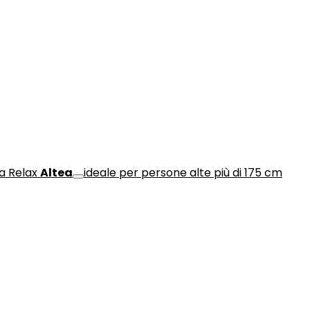
a Relax
Altea
ideale per persone alte più di 175 cm