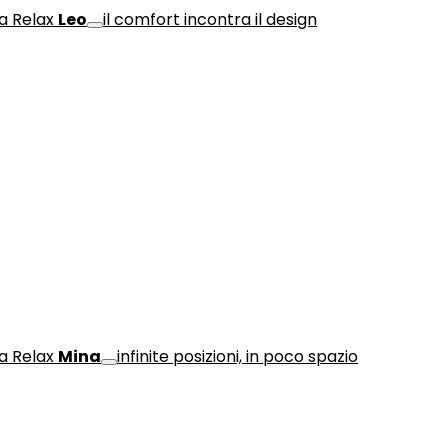
a Relax
Leo
il comfort incontra il design
a Relax
Mina
infinite posizioni, in poco spazio