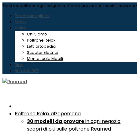
Tanti modelli per ogni esigenza.
Vieni a provarli nei nostri showroo
Perché sceglierci
Servizi
Video
Chi Siamo
Poltrone Relax
Letti ortopedici
Scooter Elettrici
Montascale Mobili
Blog
800 400 885
Poltrone Relax
alzapersona
30 modelli da provare
in ogni negozio
scopri di più sulle poltrone Reamed