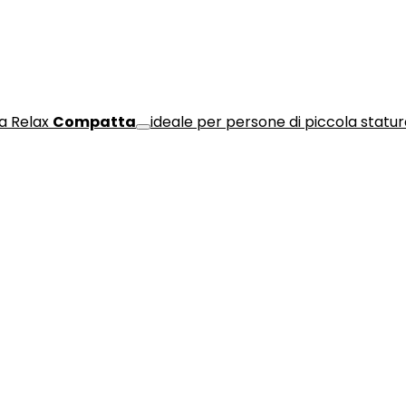
a Relax
Compatta
ideale per persone di piccola statu