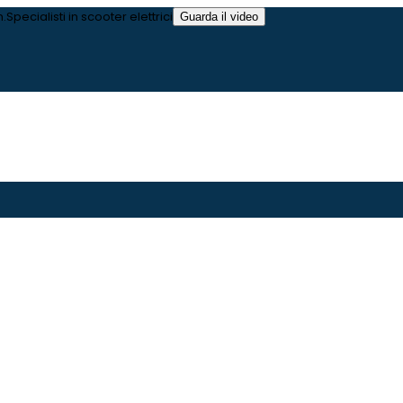
m
.
Specialisti in scooter elettrici
Guarda il video