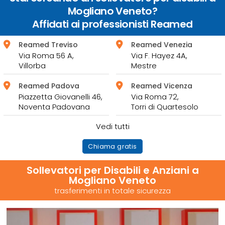
Mogliano Veneto?
Affidati ai professionisti Reamed
Reamed Treviso
Reamed Venezia
Via Roma 56 A,
Via F. Hayez 4A,
Villorba
Mestre
Reamed Padova
Reamed Vicenza
Piazzetta Giovanelli 46,
Via Roma 72,
Noventa Padovana
Torri di Quartesolo
Vedi tutti
Chiama gratis
Sollevatori per Disabili e Anziani a
Mogliano Veneto
trasferimenti in totale sicurezza