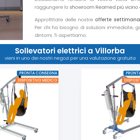
raggiungere lo
showroom Reamed più vicino a
Approfittate delle nostre
offerte settimanal
Per chi ha bisogno di soluzioni immediate, g
dintorni. Ti aspettiamo.
Sollevatori elettrici a Villorba
vieni in uno dei nostri negozi per una valutazione gratuita
PRONTA CONSEGNA
PRONT
DISPOSITIVO MEDICO
DISPOSI