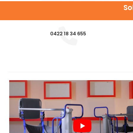
So
0422 18 34 655