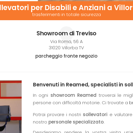
llevatori per Disabili e Anziani a Villo
trasferimenti in totale sicurezza
Showroom di Treviso
Via Roma, 56 A
31020 Villorba TV
parcheggio fronte negozio
Benvenuti in Reamed, specialisti in soll
In ogni
showroom Reamed
troverai le migl
persone con difficoltà motorie. Ci trovate a
b
Potrai provare i nostri
sollevatori
e valutare 
nostro
personale specializzato
.
Desideriamo rendere la vostra visita un’e