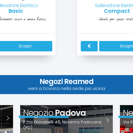
llevatore Elettrico
Sollevatore Elettr
Basic
Compact
erimenti sicuri e senza fatica
ideale per spazi stret
Scopri
Scopri
Negozi Reamed
vieni a trovarci nella sede più vicina
Negozio
Padova
Ne
P.tta Giovanelli 46, Noventa Padovana
Via R
(PD)