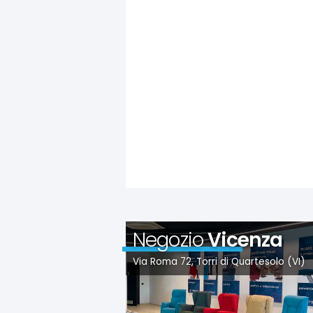
Negozio
Vicenza
Via Roma 72, Torri di Quartesolo (VI)