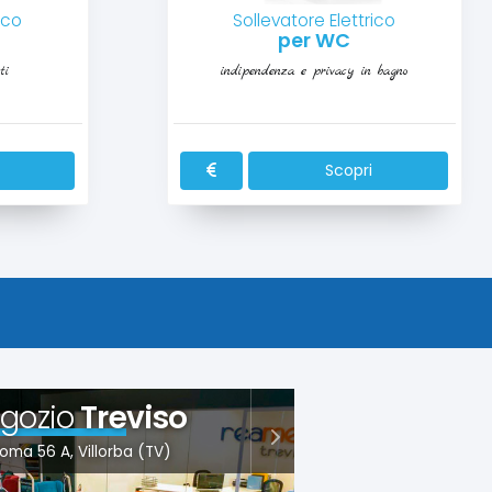
ico
Sollevatore Elettrico
per WC
ti
indipendenza e privacy in bagno
Scopri
gozio
Treviso
oma 56 A, Villorba (TV)