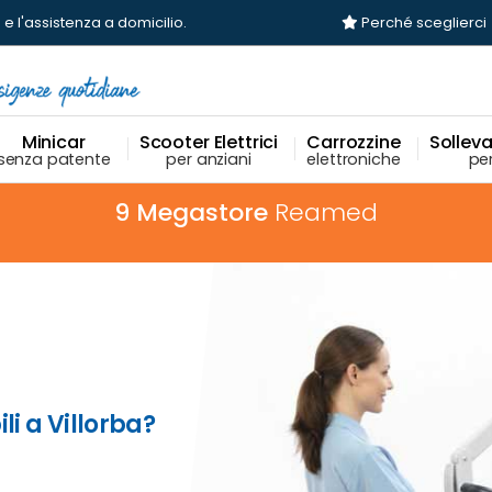
 e l'assistenza a domicilio.
Perché sceglierci
Minicar
Scooter Elettrici
Carrozzine
Sollevat
senza patente
per anziani
elettroniche
per
9 Megastore
Reamed
li a Villorba?