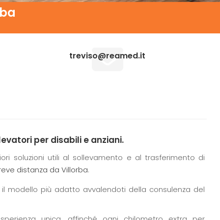
rba
treviso@reamed.it
evatori per disabili e anziani.
iori soluzioni utili al sollevamento e al trasferimento di
reve distanza da Villorba
.
il modello più adatto avvalendoti della consulenza del
sperienza unica, affinché ogni chilometro extra per