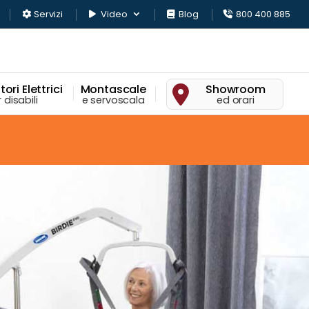
Servizi
Video
Blog
800 400 885
ori Elettrici
Montascale
Showroom
 disabili
e servoscala
ed orari