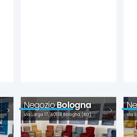
Negozio
Bologna
Ne
Via Larga 17, 40138 Bologna (BO)
Via 