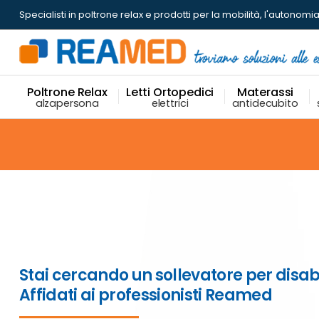
Specialisti in poltrone relax
e prodotti per la mobilità, l'autonomia
Poltrone Relax
Letti Ortopedici
Materassi
alzapersona
elettrici
antidecubito
Stai cercando un sollevatore per disabi
Affidati ai professionisti Reamed