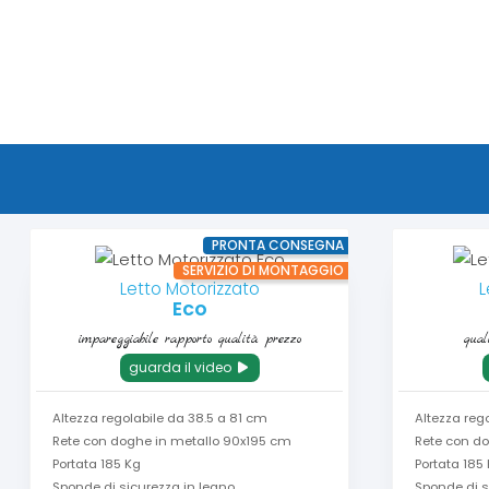
PRONTA CONSEGNA
SERVIZIO DI MONTAGGIO
Letto Motorizzato
L
Eco
impareggiabile rapporto qualità prezzo
qual
guarda il video
Altezza regolabile da 38.5 a 81 cm
Altezza reg
Rete con doghe in metallo 90x195 cm
Rete con d
Portata 185 Kg
Portata 185
Sponde di sicurezza in legno
Sponde di s