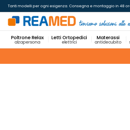
Tanti modelli per ogni esigenza.
Consegna e montaggio in 48 or
Poltrone Relax
Letti Ortopedici
Materassi
alzapersona
elettrici
antidecubito