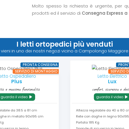
Molto spesso la richiesta è urgente, per q
prodotti ed il servizio di
Consegna Express a
I letti ortopedici più venduti
vieni in uno dei nostri negozi vicino a Campolongo Maggiore
PRONTA CONSEGNA
PRON
SERVIZIO DI MONTAGGIO
SERVIZIO 
etto Ospedaliero
Letto Elettrico
Plus
Lux
ità e massima funzionalità
comfort, sicurezza e des
guarda il video
guarda il video
olabile da 38.5 a 81 cm
Altezza regolabile da 40 a 80 
oghe in metallo 90x195 cm
Rete con doghe in legno 90x19
 Kg
Portata 185 Kg
icurezza in legno
Sponde di sicurezza in legno