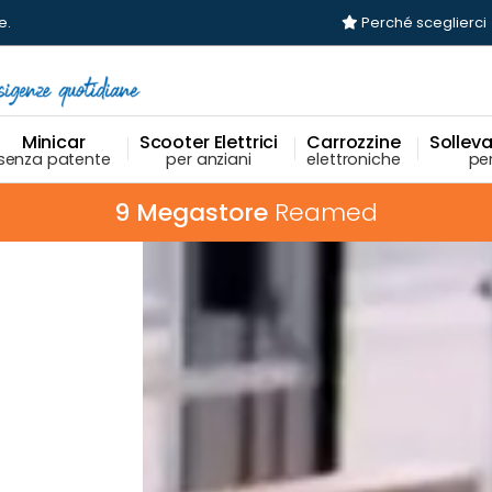
e
.
Perché sceglierci
Minicar
Scooter Elettrici
Carrozzine
Sollevat
senza patente
per anziani
elettroniche
per
Tanti modelli esposti
in ogni negozio