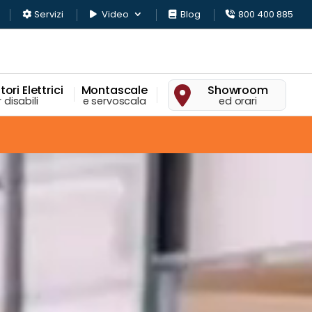
Servizi
Video
Blog
800 400 885
ori Elettrici
Montascale
Showroom
 disabili
e servoscala
ed orari