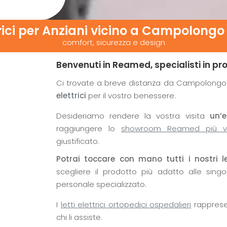
trici per Anziani vicino
a Campolongo
comfort, sicurezza e design
Benvenuti in Reamed, specialisti in pr
Ci trovate a breve distanza da Campolongo 
elettrici
per il vostro benessere.
Desideriamo rendere la vostra visita
un’e
raggiungere lo
showroom Reamed più v
giustificato.
Potrai toccare con mano tutti i nostri le
scegliere il prodotto più adatto alle sing
personale specializzato.
I
letti elettrici ortopedici ospedalieri
rappresen
chi li assiste.