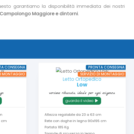
uesto garantiamo la disponibilità immediata dei nostri
 Campolongo Maggiore e dintorni
.
TA CONSEGNA
PRONTA CONSEGNA
DI MONTAGGIO
SERVIZIO DI MONTAGGIO
Letto Ortopedico
Low
ign
versione ribassata, ideale per ogni esigenza
guarda il video
cm
Altezza regolabile da 23 a 63 cm
5 cm
Rete con doghe in legno 90x195 cm
Portata 185 Kg
Sponde di sicurezza in legno