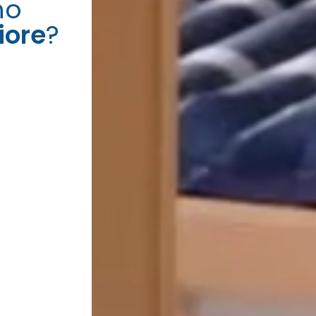
no
iore
?