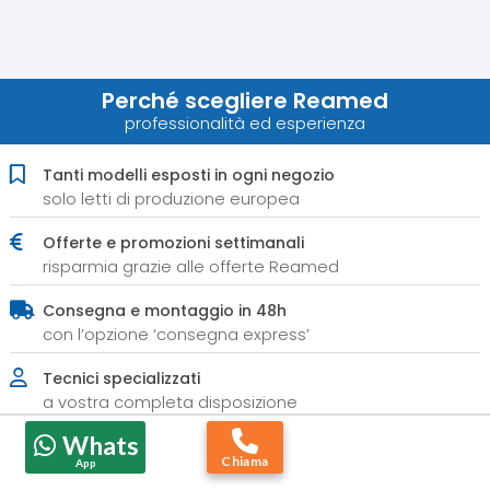
Perché scegliere Reamed
professionalità ed esperienza
Tanti modelli esposti in ogni negozio
solo letti di produzione europea
Offerte e promozioni settimanali
risparmia grazie alle offerte Reamed
Consegna e montaggio in 48h
con l’opzione ‘consegna express’
Tecnici specializzati
a vostra completa disposizione
Whats
Assistenza post vendita diretta
Chiama
App
non vi lasciamo mai soli