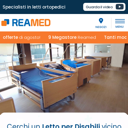
Specialisti in letti ortopedici
Guarda il video
NEGOZI
erte
di agosto!
9 Megastore
Reamed
Tanti modelli e
Cerchi un
Letto per Disabili
vicino