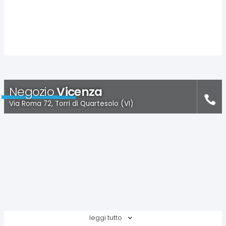
Negozio
Vicenza
Via Roma 72, Torri di Quartesolo (VI)
leggi tutto