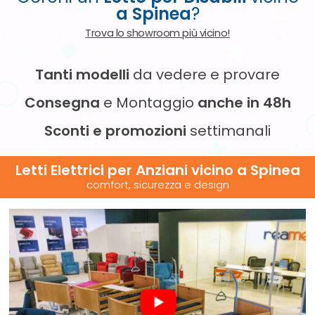
a Spinea
?
Trova lo showroom più vicino!
Tanti modelli
da vedere e provare
Consegna
e Montaggio
anche in 48h
Sconti e promozioni
settimanali
Letti Elettrici per Anziani vicino
a Spinea
comfort, sicurezza e design