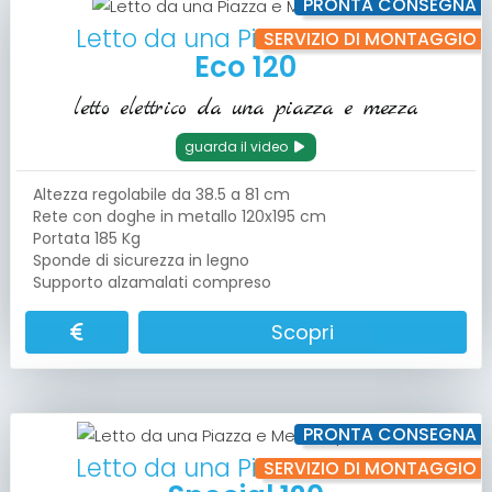
PRONTA CONSEGNA
Letto da una Piazza e Mezza
SERVIZIO DI MONTAGGIO
Eco 120
letto elettrico da una piazza e mezza
guarda il video
Altezza regolabile da 38.5 a 81 cm
Rete con doghe in metallo 120x195 cm
Portata 185 Kg
Sponde di sicurezza in legno
Supporto alzamalati compreso
Scopri
PRONTA CONSEGNA
Letto da una Piazza e Mezza
SERVIZIO DI MONTAGGIO