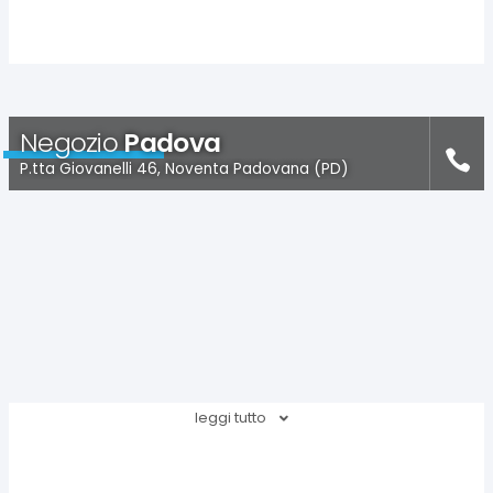
Negozio
Padova
P.tta Giovanelli 46, Noventa Padovana (PD)
leggi tutto