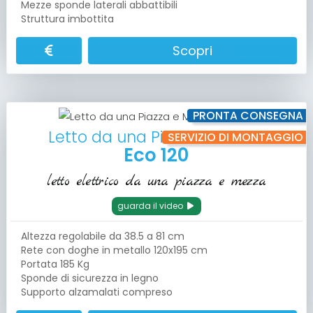
Mezze sponde laterali abbattibili
Struttura imbottita
Scopri
PRONTA CONSEGNA
Letto da una Piazza e Mezza
SERVIZIO DI MONTAGGIO
Eco 120
letto elettrico da una piazza e mezza
guarda il video
Altezza regolabile da 38.5 a 81 cm
Rete con doghe in metallo 120x195 cm
Portata 185 Kg
Sponde di sicurezza in legno
Supporto alzamalati compreso