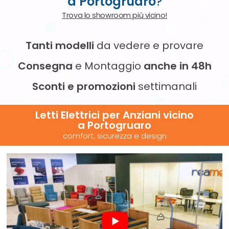
a Portogruaro
?
Trova lo showroom più vicino!
Tanti modelli
da vedere e provare
Consegna
e Montaggio
anche in 48h
Sconti e promozioni
settimanali
Letti Elettrici per Anziani vicino
a Portogruaro
comfort, sicurezza e design