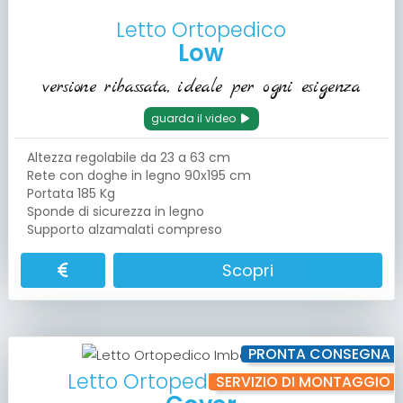
Letto Ortopedico
Low
versione ribassata, ideale per ogni esigenza
guarda il video
Altezza regolabile da 23 a 63 cm
Rete con doghe in legno 90x195 cm
Portata 185 Kg
Sponde di sicurezza in legno
Supporto alzamalati compreso
Scopri
PRONTA CONSEGNA
Letto Ortopedico Imbottito
SERVIZIO DI MONTAGGIO