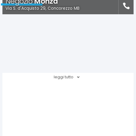
Negozio
Monza
Via S. d'Acquisto 29, Concorezzo MB
leggi tutto