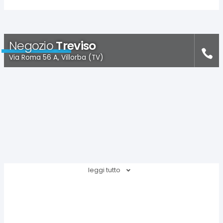
Negozio
Treviso
Via Roma 56 A, Villorba (TV)
leggi tutto