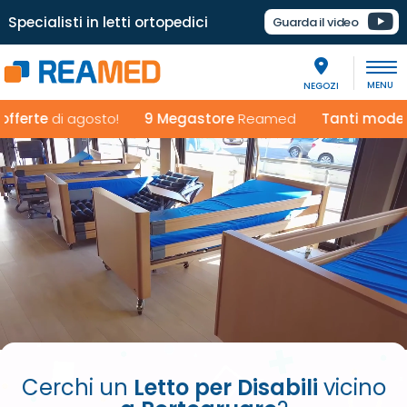
Specialisti in letti ortopedici
Guarda il video
NEGOZI
e
di agosto!
9 Megastore
Reamed
Tanti modelli espo
Cerchi un
Letto per Disabili
vicino