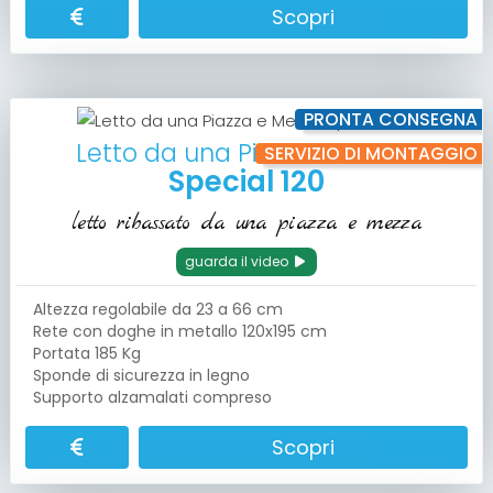
Scopri
PRONTA CONSEGNA
Letto da una Piazza e Mezza
SERVIZIO DI MONTAGGIO
Special 120
letto ribassato da una piazza e mezza
guarda il video
Altezza regolabile da 23 a 66 cm
Rete con doghe in metallo 120x195 cm
Portata 185 Kg
Sponde di sicurezza in legno
Supporto alzamalati compreso
Scopri