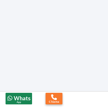
Whats
Chiama
App