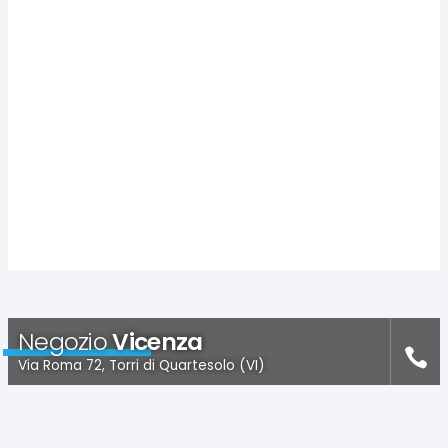
Negozio
Vicenza
Via Roma 72, Torri di Quartesolo (VI)