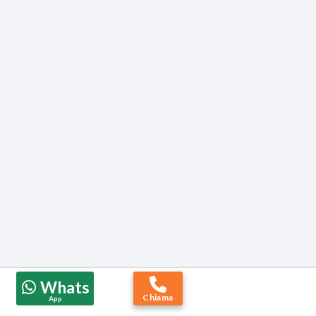
Whats
Chiama
App