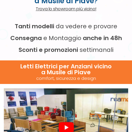
a Musile di Piave
?
Trova lo showroom più vicino!
Tanti modelli
da vedere e provare
Consegna
e Montaggio
anche in 48h
Sconti e promozioni
settimanali
Letti Elettrici per Anziani vicino
a Musile di Piave
comfort, sicurezza e design