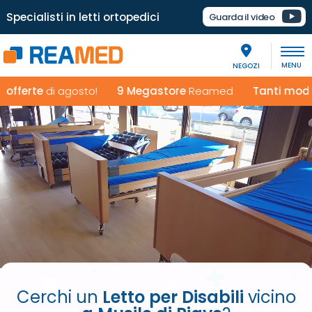
Specialisti in letti ortopedici
Guarda il video
NEGOZI
rte
di agosto!
9 Megastore
Reamed
Tanti modelli es
Cerchi un
Letto per Disabili
vicino