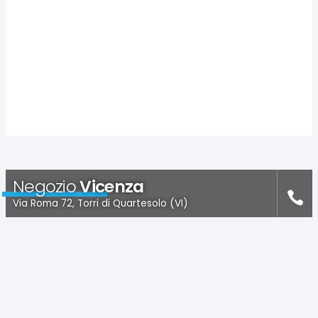
Negozio
Vicenza
Via Roma 72, Torri di Quartesolo (VI)