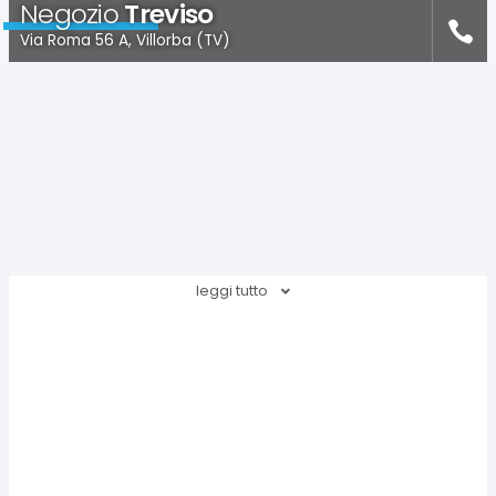
Negozio
Treviso
Via Roma 56 A, Villorba (TV)
leggi tutto