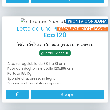
PRONTA CONSEGNA
Letto da una Piazza e Mezza
SERVIZIO DI MONTAGGIO
Eco 120
letto elettrico da una piazza e mezza
guarda il video
Altezza regolabile da 38.5 a 81 cm
Rete con doghe in metallo 120x195 cm
Portata 185 Kg
Sponde di sicurezza in legno
Supporto alzamalati compreso
Scopri