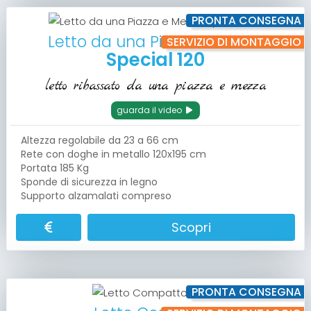
PRONTA CONSEGNA
Letto da una Piazza e Mezza
SERVIZIO DI MONTAGGIO
Special 120
letto ribassato da una piazza e mezza
guarda il video
Altezza regolabile da 23 a 66 cm
Rete con doghe in metallo 120x195 cm
Portata 185 Kg
Sponde di sicurezza in legno
Supporto alzamalati compreso
Scopri
PRONTA CONSEGNA