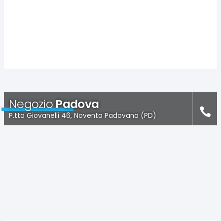
Negozio
Padova
P.tta Giovanelli 46, Noventa Padovana (PD)